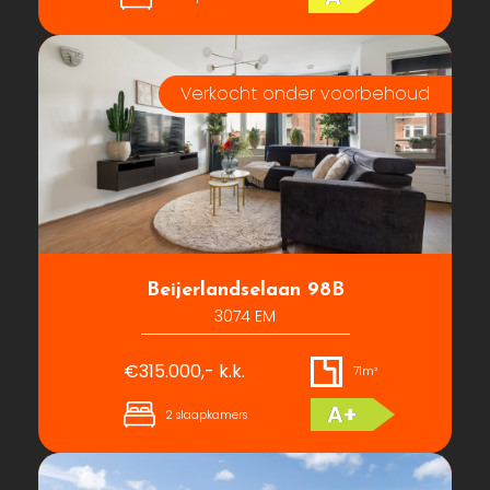
Beijerlandselaan 98B
3074 EM
€315.000,- k.k.
71m²
A+
2 slaapkamers