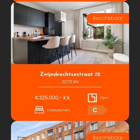
Zwijndrechtsestraat 12
3073 RN
€325.000,- k.k.
96m²
C
3 slaapkamers