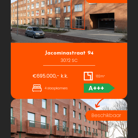
Jacominastraat 94
3072 SC
€695.000,- k.k.
132m²
A+++
4 slaapkamers