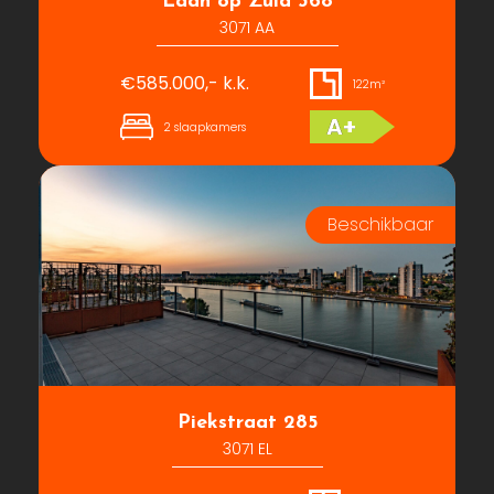
Laan op Zuid 368
3071 AA
€585.000,- k.k.
122m²
A+
2 slaapkamers
Piekstraat 285
3071 EL