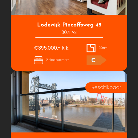
Lodewijk Pincoffsweg 45
3071 AS
€395.000,- k.k.
90m²
C
2 slaapkamers