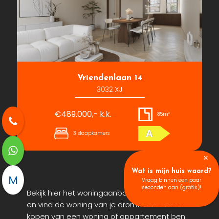
Vriendenlaan 14
3032 XJ
€489.000,- k.k.
85m²
A
3 slaapkamers
✕
Wat is mijn huis waard?
M
Vraag binnen een paar
seconden aan (gratis)!
Bekijk hier het woningaanbod in Rotterdam
en vind de woning van je dromen. Voor het
kopen van een woning of appartement ben