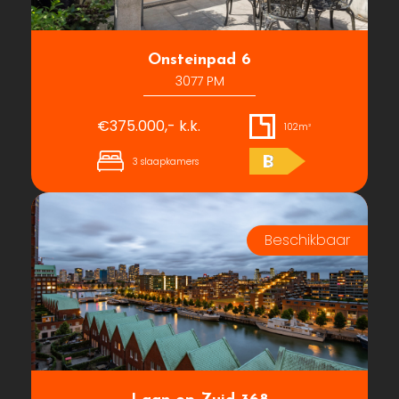
Onsteinpad 6
3077 PM
€375.000,- k.k.
102m²
B
3 slaapkamers