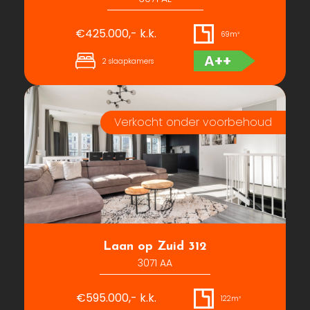
€425.000,- k.k.
69m²
A++
2 slaapkamers
Laan op Zuid 312
3071 AA
€595.000,- k.k.
122m²