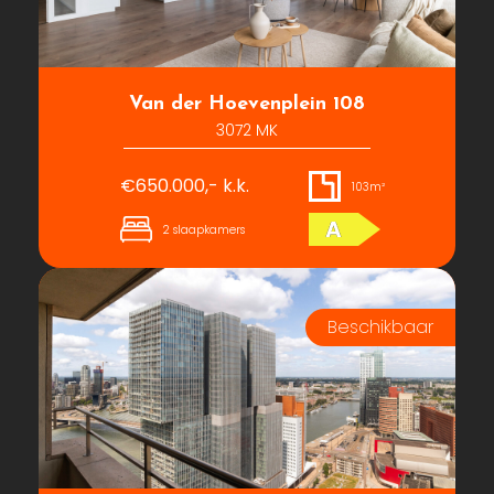
Van der Hoevenplein 108
3072 MK
€650.000,- k.k.
103m²
A
2 slaapkamers