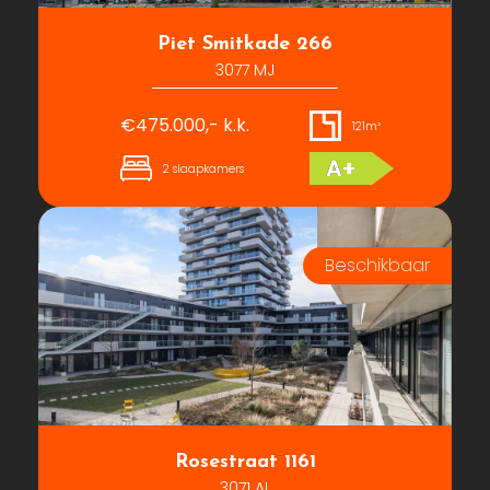
Piet Smitkade 266
3077 MJ
€475.000,- k.k.
121m²
A+
2 slaapkamers
Rosestraat 1161
3071 AL