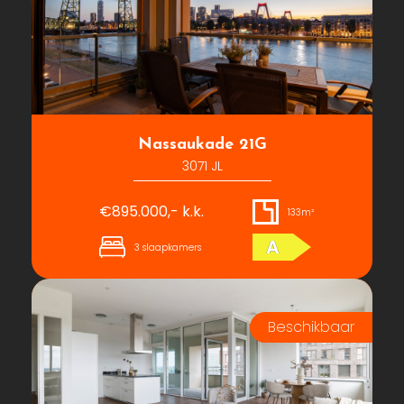
Nassaukade 21G
3071 JL
€895.000,- k.k.
133m²
A
3 slaapkamers