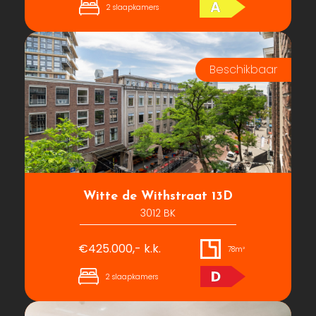
A
2 slaapkamers
Witte de Withstraat 13D
3012 BK
€425.000,- k.k.
78m²
D
2 slaapkamers