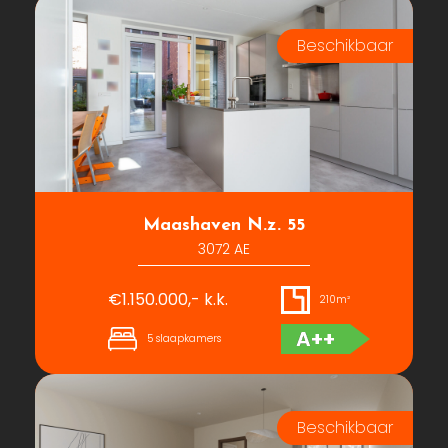
Maashaven N.z. 55
3072 AE
€1.150.000,- k.k.
210m²
A++
5 slaapkamers