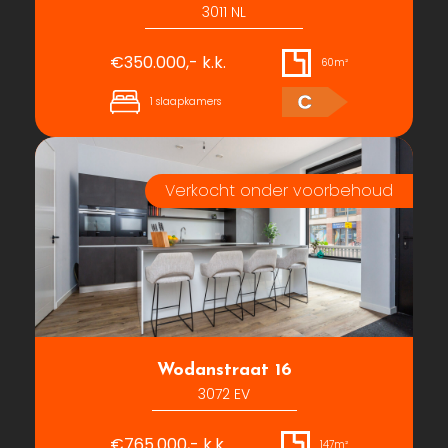
3011 NL
€350.000,- k.k.
60m²
C
1 slaapkamers
Wodanstraat 16
3072 EV
€765.000,- k.k.
147m²