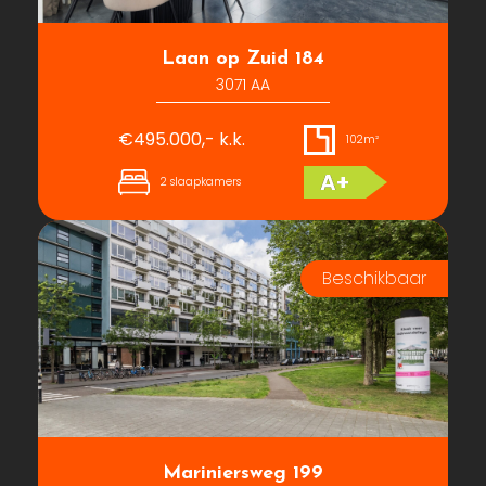
Laan op Zuid 184
3071 AA
€495.000,- k.k.
102m²
A+
2 slaapkamers
Mariniersweg 199