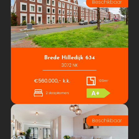
Brede Hilledijk 634
3072 NK
€560.000,- k.k.
109m²
A+
2 slaapkamers