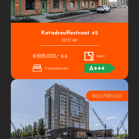
Katadreuffestraat 42
3072 RP
€695.000,- k.k.
154m²
A+++
5 slaapkamers