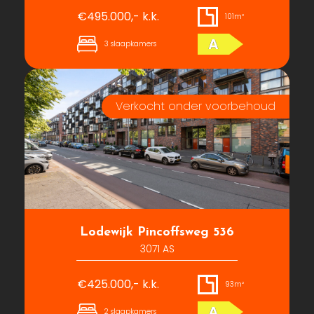
€495.000,- k.k.
101m²
A
3 slaapkamers
Lodewijk Pincoffsweg 536
3071 AS
€425.000,- k.k.
93m²
A
2 slaapkamers