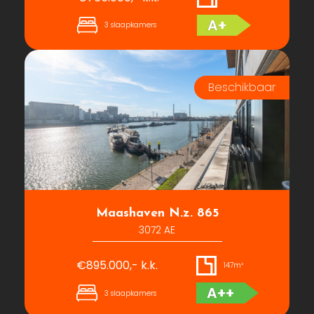
A+
3 slaapkamers
Maashaven N.z. 865
3072 AE
€895.000,- k.k.
147m²
A++
3 slaapkamers