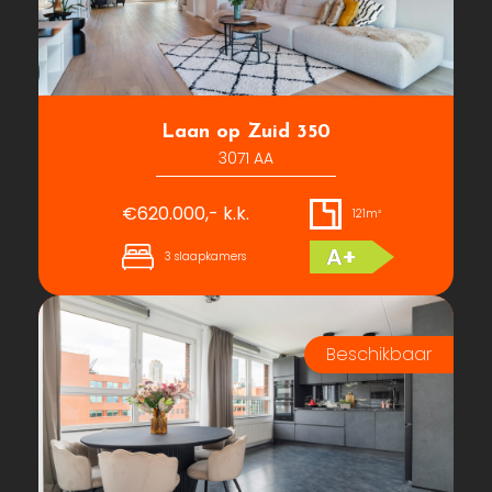
Laan op Zuid 350
3071 AA
€620.000,- k.k.
121m²
A+
3 slaapkamers