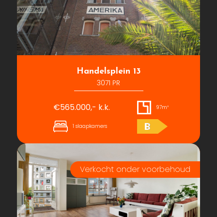
Handelsplein 13
3071 PR
€565.000,- k.k.
97m²
B
1 slaapkamers