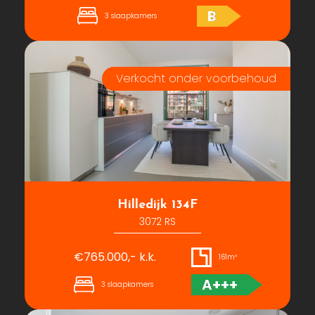
B
3 slaapkamers
Hilledijk 134F
3072 RS
€765.000,- k.k.
161m²
A+++
3 slaapkamers