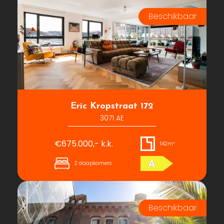
Eric Kropstraat 172
3071 AE
€675.000,- k.k.
142m²
A
2 slaapkamers