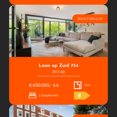
Laan op Zuid 734
3071 AB
€450.000,- k.k.
97m²
B
2 slaapkamers