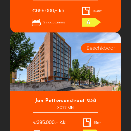
€695.000,- k.k.
103m²
A
2 slaapkamers
Jan Pettersonstraat 238
3077 MN
€395.000,- k.k.
88m²