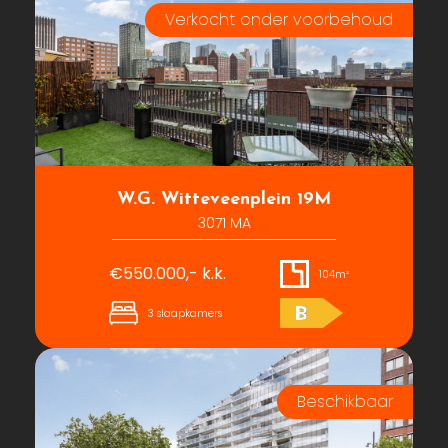
W.G. Witteveenplein 19M
3071 MA
€550.000,- k.k.
104m²
B
3 slaapkamers