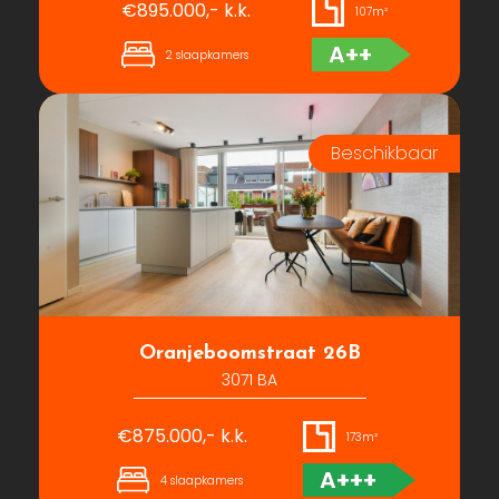
€895.000,- k.k.
107m²
A++
2 slaapkamers
Oranjeboomstraat 26B
3071 BA
€875.000,- k.k.
173m²
A+++
4 slaapkamers