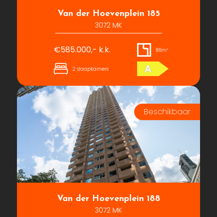
Van der Hoevenplein 185
3072 MK
€585.000,- k.k.
86m²
A
2 slaapkamers
Van der Hoevenplein 188
3072 MK