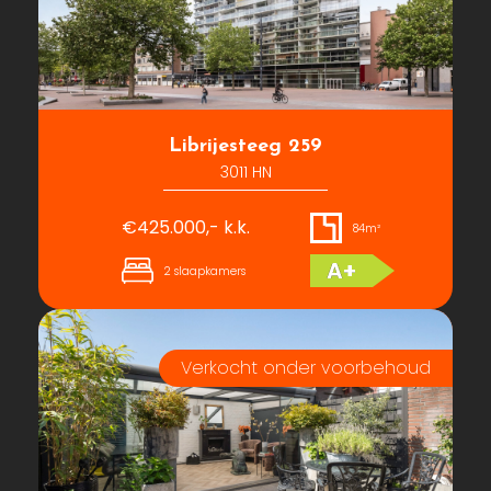
Librijesteeg 259
3011 HN
€425.000,- k.k.
84m²
A+
2 slaapkamers