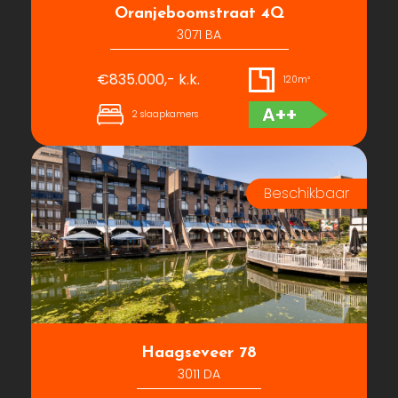
Oranjeboomstraat 4Q
3071 BA
€835.000,- k.k.
120m²
A++
2 slaapkamers
Haagseveer 78
3011 DA