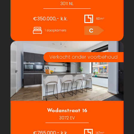
3011 NL
€350.000,- k.k.
60m²
C
1 slaapkamers
Wodanstraat 16
3072 EV
€765.000,- k.k.
147m²