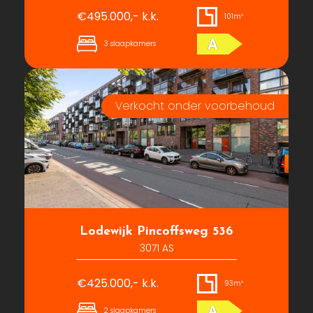
€495.000,- k.k.
101m²
A
3 slaapkamers
Lodewijk Pincoffsweg 536
3071 AS
€425.000,- k.k.
93m²
A
2 slaapkamers