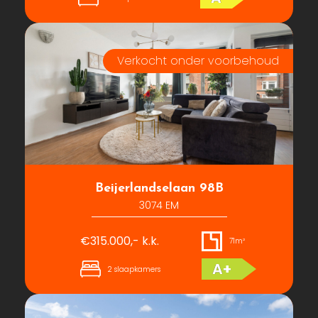
Beijerlandselaan 98B
3074 EM
€315.000,- k.k.
71m²
A+
2 slaapkamers