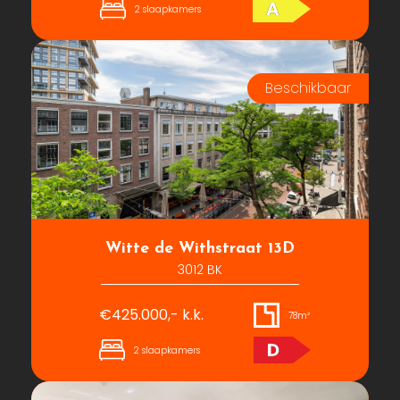
A
2 slaapkamers
Witte de Withstraat 13D
3012 BK
€425.000,- k.k.
78m²
D
2 slaapkamers