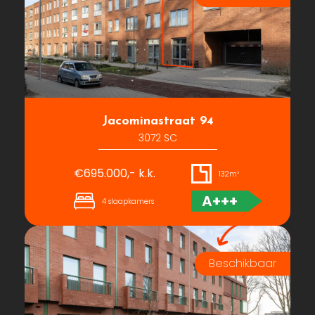
Jacominastraat 94
3072 SC
€695.000,- k.k.
132m²
A+++
4 slaapkamers