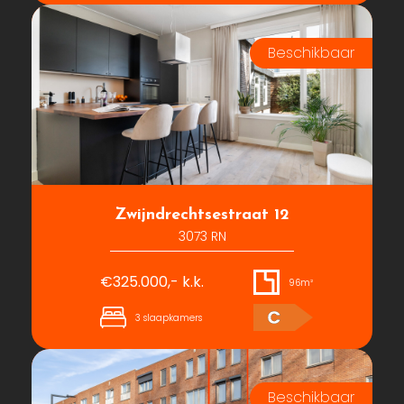
Zwijndrechtsestraat 12
3073 RN
€325.000,- k.k.
96m²
C
3 slaapkamers