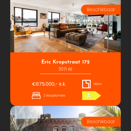
Eric Kropstraat 172
3071 AE
€675.000,- k.k.
142m²
A
2 slaapkamers