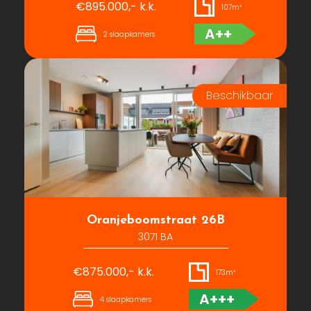
€895.000,- k.k.
107m²
A++
2 slaapkamers
Oranjeboomstraat 26B
3071 BA
€875.000,- k.k.
173m²
A+++
4 slaapkamers