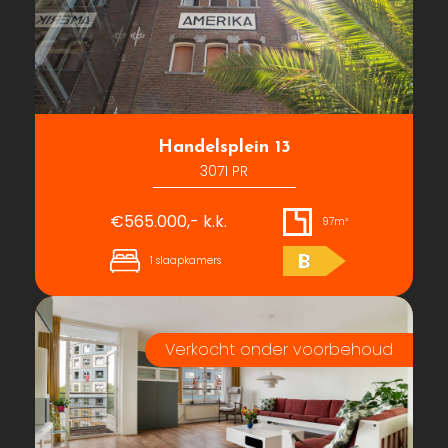
Handelsplein 13
3071 PR
€565.000,- k.k.
97m²
B
1 slaapkamers