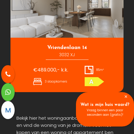
Vriendenlaan 14
3032 XJ
€489.000,- k.k.
85m²
A
3 slaapkamers
✕
Wat is mijn huis waard?
M
Vraag binnen een paar
seconden aan (gratis)!
Bekijk hier het woningaanbod in Rotterdam
en vind de woning van je dromen. Voor het
kopen van een woning of appartement ben