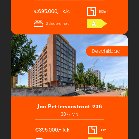
€695.000,- k.k.
103m²
A
2 slaapkamers
Jan Pettersonstraat 238
3077 MN
€395.000,- k.k.
88m²