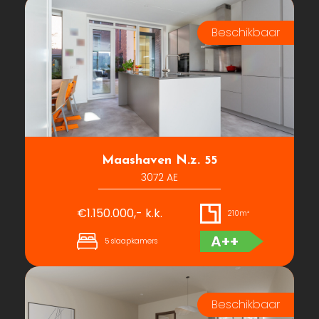
Maashaven N.z. 55
3072 AE
€1.150.000,- k.k.
210m²
A++
5 slaapkamers