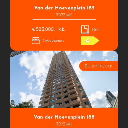
Van der Hoevenplein 185
3072 MK
€585.000,- k.k.
86m²
A
2 slaapkamers
Van der Hoevenplein 188
3072 MK