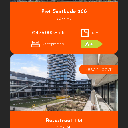
Piet Smitkade 266
3077 MJ
€475.000,- k.k.
121m²
A+
2 slaapkamers
Rosestraat 1161
3071 AL