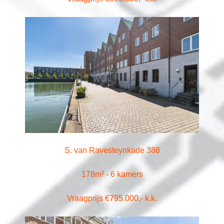
S. van Ravesteynkade 388
178m² - 6 kamers
Vraagprijs €795.000,- k.k.