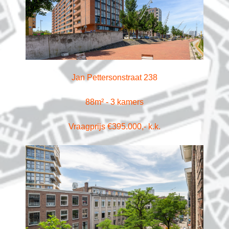
Jan Pettersonstraat 238
88m² - 3 kamers
Vraagprijs €395.000,- k.k.