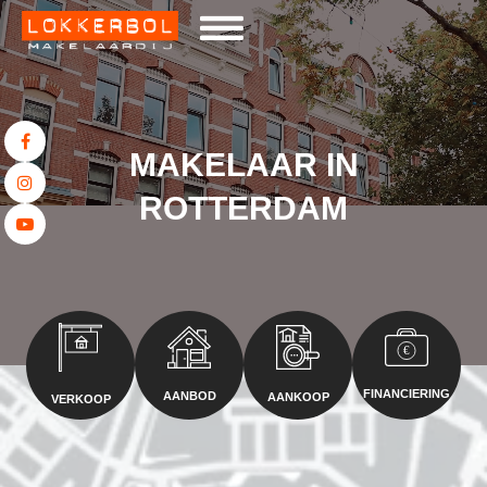

MAKELAAR IN

ROTTERDAM

€
FINANCIERING
AANBOD
AANKOOP
VERKOOP