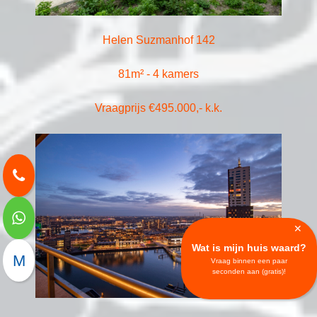
Helen Suzmanhof 142
81m² - 4 kamers
Vraagprijs €495.000,- k.k.
✕
Wat is mijn huis waard?
M
Vraag binnen een paar
seconden aan (gratis)!