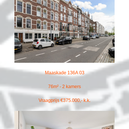
Maaskade 136A 03
76m² - 2 kamers
Vraagprijs €375.000,- k.k.