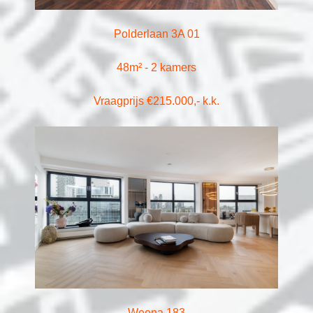
Polderlaan 3A 01
48m² - 2 kamers
Vraagprijs €215.000,- k.k.
Weena 183