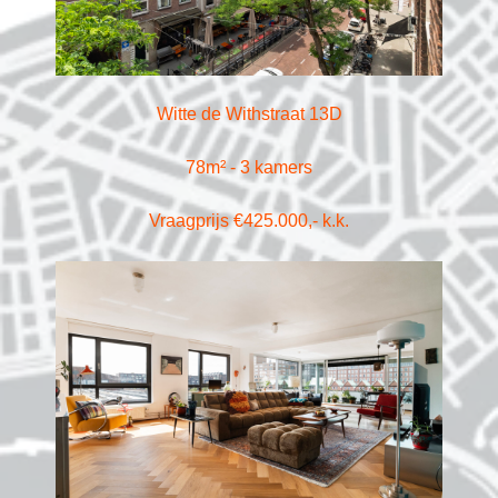
Witte de Withstraat 13D
78m² - 3 kamers
Vraagprijs €425.000,- k.k.