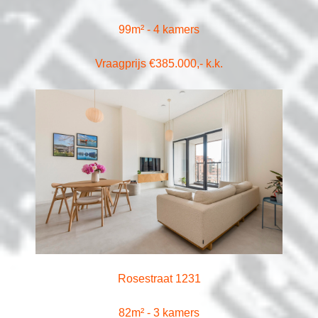
99m² - 4 kamers
Vraagprijs €385.000,- k.k.
Rosestraat 1231
82m² - 3 kamers