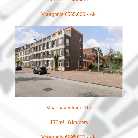
Vraagprijs €565.000,- k.k.
Maashavenkade 117
173m² - 6 kamers
Vraagprijs €995.000,- k.k.