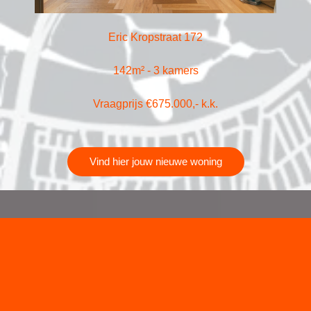
Eric Kropstraat 172
142m² - 3 kamers
Vraagprijs €675.000,- k.k.
Vind hier jouw nieuwe woning