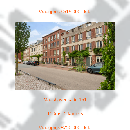
Vraagprijs €515.000,- k.k.
Maashavenkade 151
150m² - 5 kamers
Vraagprijs €750.000,- k.k.