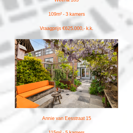
109m² - 3 kamers
Vraagprijs €625.000,- k.k.
Annie van Eesstraat 15
115m² - 5 kamers