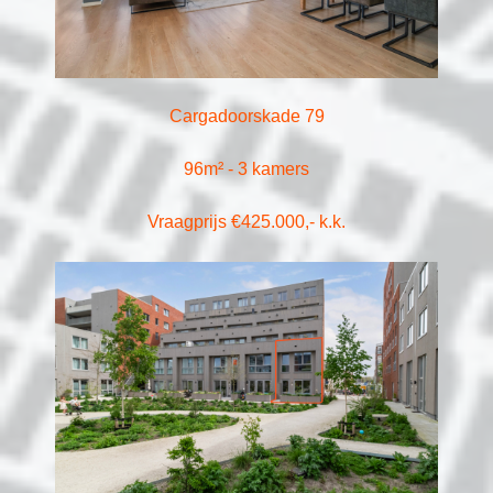
Cargadoorskade 79
96m² - 3 kamers
Vraagprijs €425.000,- k.k.