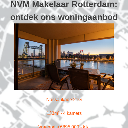
NVM Makelaar Rotterdam:
ontdek ons woningaanbod
Nassaukade 21G
133m² - 4 kamers
Vraagprijs €895.000,- k.k.