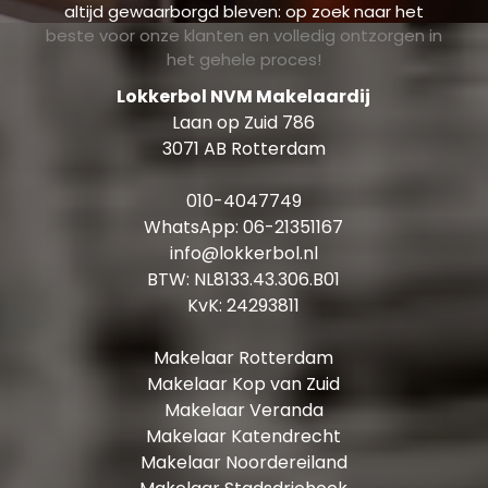
altijd gewaarborgd bleven: op zoek naar het
beste voor onze klanten en volledig ontzorgen in
het gehele proces!
Lokkerbol NVM Makelaardij
Laan op Zuid 786
3071 AB Rotterdam
010-4047749
WhatsApp:
06-21351167
info@lokkerbol.nl
BTW: NL8133.43.306.B01
KvK: 24293811
Makelaar Rotterdam
Makelaar Kop van Zuid
Makelaar Veranda
Makelaar Katendrecht
Makelaar Noordereiland