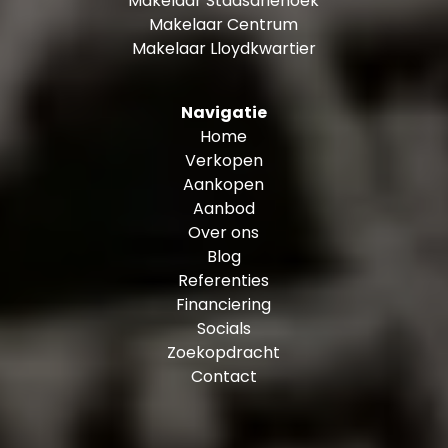
Makelaar Stadsdriehoek
Makelaar Centrum
Makelaar Lloydkwartier
Navigatie
Home
Verkopen
Aankopen
Aanbod
Over ons
Blog
Referenties
Financiering
Socials
Zoekopdracht
Contact