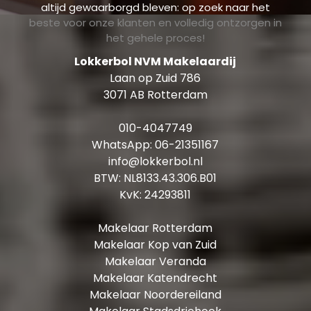
altijd gewaarborgd bleven: op zoek naar het
beste voor onze klanten en volledig ontzorgen in
het gehele proces!
Lokkerbol NVM Makelaardij
Laan op Zuid 786
3071 AB Rotterdam
010-4047749
WhatsApp:
06-21351167
info@lokkerbol.nl
BTW: NL8133.43.306.B01
KvK: 24293811
Makelaar Rotterdam
Makelaar Kop van Zuid
Makelaar Veranda
Makelaar Katendrecht
Makelaar Noordereiland