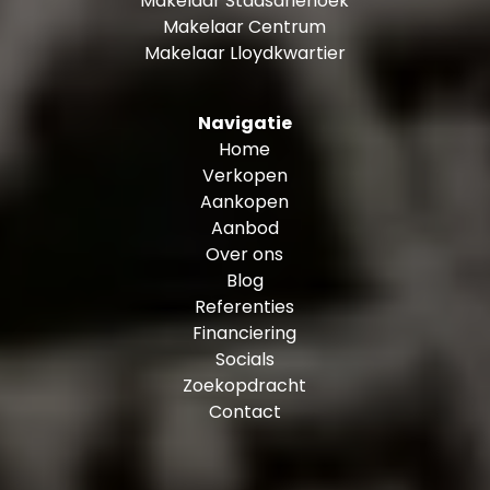
Makelaar Stadsdriehoek
Makelaar Centrum
Makelaar Lloydkwartier
Navigatie
Home
Verkopen
Aankopen
Aanbod
Over ons
Blog
Referenties
Financiering
Socials
Zoekopdracht
Contact