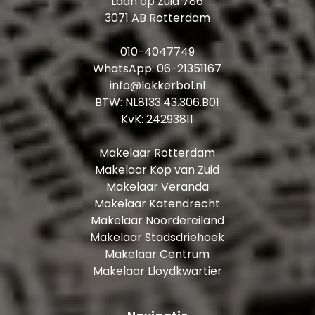
Laan op Zuid 786
3071 AB Rotterdam
010-4047749
WhatsApp:
06-21351167
info@lokkerbol.nl
BTW: NL8133.43.306.B01
KvK: 24293811
Makelaar Rotterdam
Makelaar Kop van Zuid
Makelaar Veranda
Makelaar Katendrecht
Makelaar Noordereiland
Makelaar Stadsdriehoek
Makelaar Centrum
Makelaar Lloydkwartier