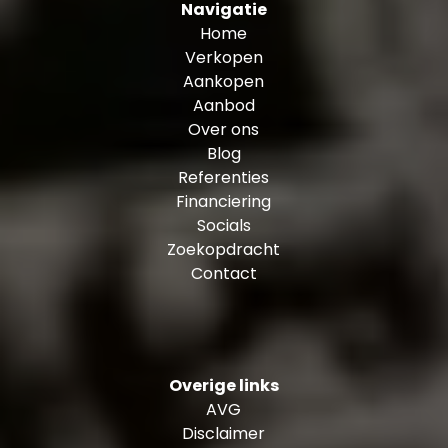
Navigatie
Home
Verkopen
Aankopen
Aanbod
Over ons
Blog
Referenties
Financiering
Socials
Zoekopdracht
Contact
Overige links
AVG
Disclaimer