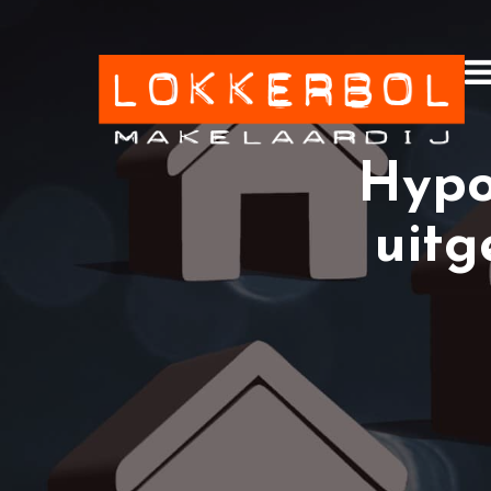
Hypo
uitg