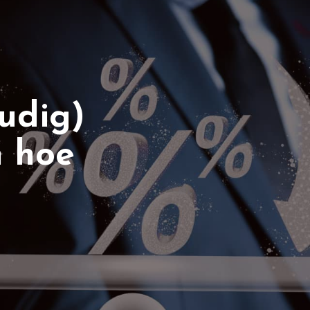
udig)
n hoe