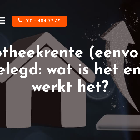
010 - 404 77 49
theekrente (eenvo
elegd: wat is het e
werkt het?