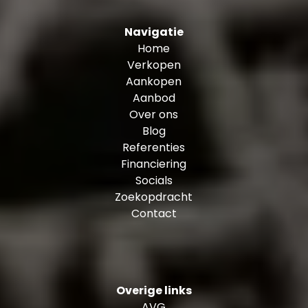
Navigatie
Home
Verkopen
Aankopen
Aanbod
Over ons
Blog
Referenties
Financiering
Socials
Zoekopdracht
Contact
Overige links
AVG