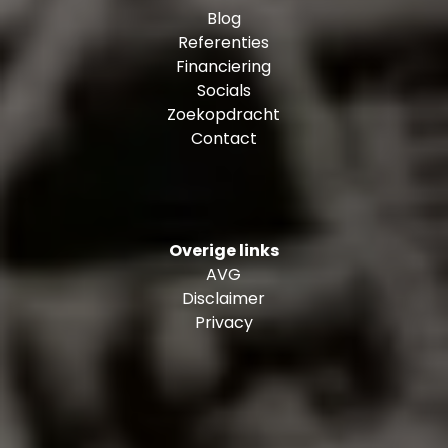
Blog
Referenties
Financiering
Socials
Zoekopdracht
Contact
Overige links
AVG
Disclaimer
Privacy