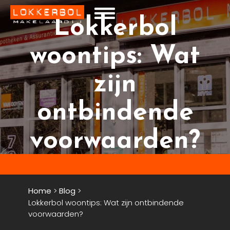
Lokkerbol
woontips: Wat
zijn
ontbindende
voorwaarden?
Home
>
Blog
>
Lokkerbol woontips: Wat zijn ontbindende
voorwaarden?