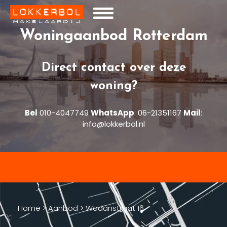
Woningaanbod Rotterdam
Direct contact over deze
woning?
Bel
010-4047749
WhatsApp
:
06-21351167
Mail
:
info@lokkerbol.nl
Home
>
Aanbod
>
Wodanstraat 16