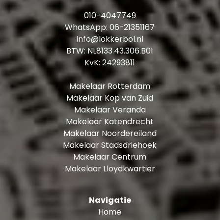
Tweede verdieping:
010-4047749
Slaapkamer I: ± 14 m²
WhatsApp:
06-21351167
Slaapkamer II: ± 9 m²
info@lokkerbol.nl
Badkamer: ± 5 m², voorzien van inloopdouche,
BTW: NL8133.43.306.B01
dubbele wastafel met meubel en
KvK: 24293811
designradiator
Makelaar Rotterdam
Derde verdieping:
Makelaar Kop van Zuid
Slaapkamer III: ± 19 m²
Makelaar Veranda
Dakterras: ± 10 m²
Makelaar Katendrecht
Makelaar Noordereiland
Kenmerken en bijzonderheden:
Makelaar Stadsdriehoek
Makelaar Centrum
Bouwjaar: 2023
Makelaar Lloydkwartier
Woonoppervlakte: ± 147 m²
Perceeloppervlakte: 49 m²
Eigen grond
Navigatie
VvE bijdrage parkeerplaats 2026: ± € 38,- per
Home
maand