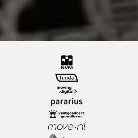
Fotomuseum en Theater Walhalla liggen op
loopafstand. Via de Rijnhaven sta je zo op de
Wilhelminapier met onder andere het Nieuwe
Luxor Theater. Voor je dagelijkse boodschappen
kun je terecht bij de Jumbo of een van de
speciaalzaken in de buurt. Koffie, een borrel of
uitgebreid dineren? Aan leuke horeca is hier
geen gebrek. Centraal, levendig en heerlijk aan
het water: Katendrecht heeft het allemaal!
Openbaarvervoervoorzieningen:
Op De Kaap pendelt buslijn 77 tussen Zuidplein
en het ss Rotterdam. Deze bus stopt bij
metrohalte Rijnhaven, vanwaar je eenvoudig
verder reist met de metro. Via de Rijnhavenbrug
wandel je bovendien zo naar metrostation
Wilhelminaplein en sta je binnen enkele minuten
in hartje stad. Met diverse tram- en