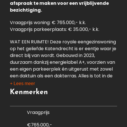
afspraak te maken voor een vrijblijvende
bezichtiging.
Vraagprijs woning: € 765.000,- k.k.
Vraagprijs parkeerplaats: € 35.000,- k.k.
WAT EEN RUIMTE! Deze royale eengezinswoning
op het geliefde Katendrecht is er eentje waar je
direct blij van wordt. Gebouwd in 2023,
duurzaam dankzij energielabel A+, voorzien van
een eigen parkeerplek én uitgerust met zowel
een daktuin als een dakterras. Alles is tot in de
puntjes afgewerkt en je kunt hier zó intrekken.
+ Lees meer
Kenmerken
Welkom! Op de begane grond kom je binnen in
de grote, moderne woonkeuken. Het grote
kookeiland vormt het hart van de ruimte en is
Vraagprijs
uitgerust met alles wat je nodig hebt. Terwijl jij
kookt, schuiven je gasten gezellig aan bij het
€765.000,-