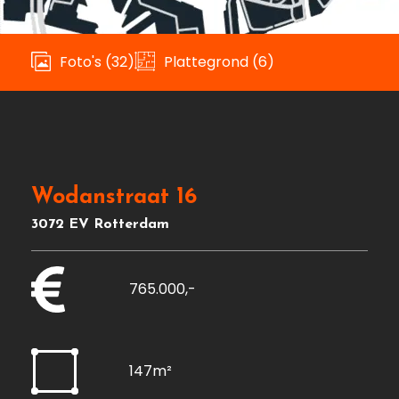
Foto's (32)
Plattegrond (6)
Wodanstraat 16
3072 EV Rotterdam
765.000,-
147m²