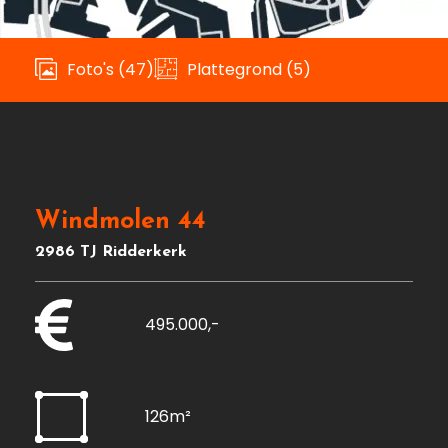
Foto's (47)
Plattegrond (5)
Windmolen 44
2986 TJ Ridderkerk
495.000,-
126m²