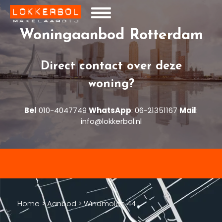
Woningaanbod Rotterdam
Direct contact over deze
woning?
Bel
010-4047749
WhatsApp
:
06-21351167
Mail
:
info@lokkerbol.nl
Home
>
Aanbod
>
Windmolen 44