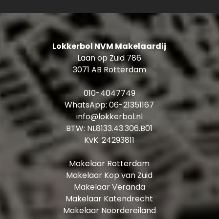
2e verdieping: overloop ± 10 m² met
wasmachine- en drogeraansluiting en
opstelling CV-combiketel
Lokkerbol NVM Makelaardij
Slaapkamer IV: ± 6 m² voorzien van een
Laan op Zuid 786
dakkapel
3071 AB Rotterdam
Slaapkamer V: ± 6 m² voorzien van een
dakkapel, voorzien van een wastafel
010-4047749
Vliering
WhatsApp:
06-21351167
info@lokkerbol.nl
Kenmerken en bijzonderheden:
BTW: NL8133.43.306.B01
KvK: 24293811
Bouwjaar: 1979
Woonoppervlakte: ± 126 m²
Makelaar Rotterdam
Perceeloppervlakte: 137 m²
Makelaar Kop van Zuid
Achtertuin: ± 51 m² met schuur ± 6 m²
Makelaar Veranda
Eigen grond
Makelaar Katendrecht
Verwarming en warm water: CV-combiketel
Makelaar Noordereiland
(bouwjaar 2018)