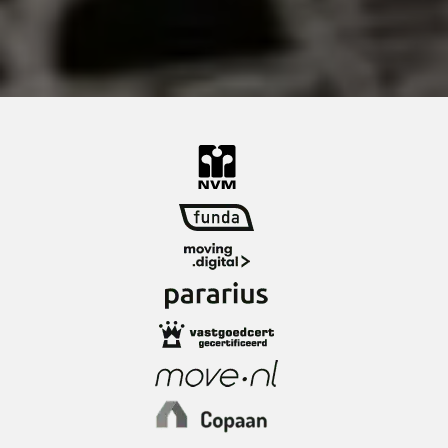
missen. Het fijne van De Waterstadtoren is het
feit dat het allemaal koopwoningen zijn en in
combinatie met een actieve VVE creëert dat
een gezamenlijke verantwoordelijkheid voor de
hele flat. Om persoonlijke redenen hebben we
gekozen om te verhuizen naar een plek buiten
de stad, waar we familie, kinderen en
kleinkinderen voor langere tijd kunnen
ontvangen.
De wijk:
De Stadsdriehoek is het kloppende hart van
Rotterdam. Hier woon je midden in het centrum,
tussen iconische architectuur, gezellige
terrassen en alle denkbare voorzieningen op
loopafstand. Van moderne appartementen tot
karakteristieke panden: de mix van oud en
nieuw geeft het centrum een eigen, levendige