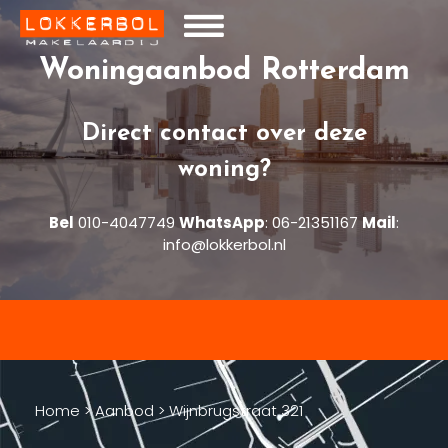
Woningaanbod Rotterdam
Direct contact over deze
woning?
Bel
010-4047749
WhatsApp
:
06-21351167
Mail
:
info@lokkerbol.nl
Home
>
Aanbod
>
Wijnbrugstraat 321