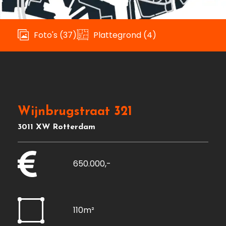
Foto's (37)
Plattegrond (4)
Wijnbrugstraat 321
3011 XW Rotterdam
650.000,-
110m²