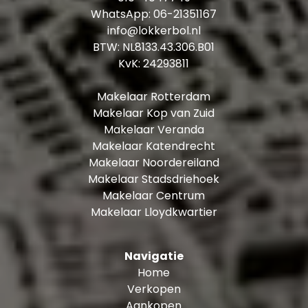
Keuken: voorzien van diverse Siemens
WhatsApp:
06-21351167
inbouwapparatuur t.w. 4-pits Bora
info@lokkerbol.nl
inductiekookplaat met geïntegreerde afzuiging,
BTW: NL8133.43.306.B01
vaatwasser, combi oven, koel-vriescombinatie,
KvK: 24293811
Quooker, klimaatwijnkast en volop kastruimte
Balkon: ± 8 m²
Makelaar Rotterdam
Slaapkamer I: ± 25 m² toegang tot badkamer I
Makelaar Kop van Zuid
en de inloopkast
Makelaar Veranda
Slaapkamer II: ± 9 m²
Makelaar Katendrecht
Badkamer I: ± 6 m², voorzien van een ligbad met
Makelaar Noordereiland
douchefunctie, douchecabine en dubbele
Makelaar Stadsdriehoek
wastafel met meubel
Makelaar Centrum
Badkamer II: ± 3 m², voorzien van een douche en
Makelaar Lloydkwartier
wastafel
Inloopkast: ± 6 m²
Navigatie
Inpandige berging voorzien van
Home
wasmachineaansluiting
Verkopen
Aankopen
Kenmerken en bijzonderheden: