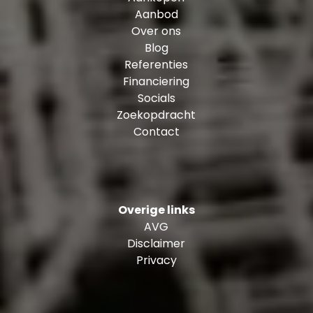
Aanbod
Bouwjaar: 2004
Over ons
Woonoppervlakte: ± 110 m²
Blog
Eigen grond
Referenties
VvE bijdrage woning + parkeerplaats I 2026: ± €
Financiering
341,- per maand
Socials
VvE bijdrage parkeerplaats II 2026: ± € 32,- per
Zoekopdracht
maand
Contact
Verwarming en warm water: stadsverwarming
Energielabel: B
Eigen berging op -1: ± 4 m²
Twee parkeerplaatsen in de afgesloten
Overige links
parkeergarage
AVG
Oplevering: in overleg
Disclaimer
Privacy
Persoonlijke noot verkoper:
We hebben altijd met groot plezier in De
Waterstadtoren gewoond. Centraal in het
bruisende Rotterdam zullen we zeker gaan