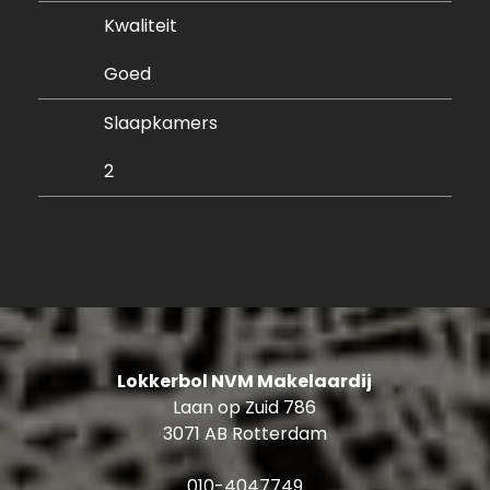
onderbouw van het complex. Parkeren? Dat
Kwaliteit
doe je gewoon op je twee(!) eigen plekken in de
Goed
afgesloten parkeergarage in de onderbouw van
het complex, midden in Rotterdam. Dat maakt
Slaapkamers
thuiskomen in de stad elke dag nét even
comfortabeler.
2
Ben je op zoek naar een appartement met
ruimte, comfort en een uitzicht dat echt indruk
maakt? Een woning als deze komt maar heel
sporadisch beschikbaar. We laten je deze
woning aan de Wijnbrugstraat 321 heel graag
zien. Bel naar ons kantoor en plan een
bezichtiging in!
Lokkerbol NVM Makelaardij
Laan op Zuid 786
Indeling:
3071 AB Rotterdam
29e verdieping: entree, toilet
Woonkamer met open keuken: ± 44 m²
010-4047749