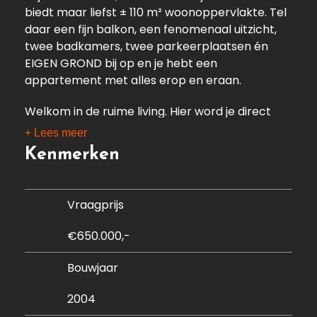
biedt maar liefst ± 110 m² woonoppervlakte. Tel
daar een fijn balkon, een fenomenaal uitzicht,
twee badkamers, twee parkeerplaatsen én
EIGEN GROND bij op en je hebt een
appartement met alles erop en eraan.
Welkom in de ruime living. Hier word je direct
overspoeld met daglicht dankzij de grote
+ Lees meer
ramen, die de ruimte niet alleen heerlijk licht
Kenmerken
maken maar ook het uitzicht volop naar binnen
halen. De open keuken is zonder twijfel de
eyecatcher van de living. Strak, modern en
Vraagprijs
uitgevoerd met volop kastruimte, alle
benodigde inbouwapparatuur en zelfs een
€650.000,-
wijnklimaatkast. Koken, tafelen, ontspannen,
het kan hier allemaal. Er is meer dan genoeg
Bouwjaar
plek voor een royale eethoek en een fijne
zithoek. De parketvloer in visgraatmotief geeft
2004
het geheel een warme en stijlvolle uitstraling.