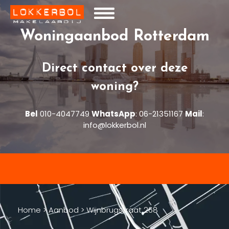
Woningaanbod Rotterdam
Direct contact over deze
woning?
Bel
010-4047749
WhatsApp
:
06-21351167
Mail
:
info@lokkerbol.nl
Home
>
Aanbod
>
Wijnbrugstraat 268