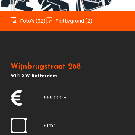
Foto's (32)
Plattegrond (2)
Wijnbrugstraat 268
3011 XW Rotterdam
565.000,-
81m²