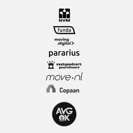
Rotterdam. Hier woon je midden in het centrum,
tussen iconische architectuur, gezellige
terrassen en alle denkbare voorzieningen op
loopafstand. Van moderne appartementen tot
karakteristieke panden: de mix van oud en
nieuw geeft het centrum een eigen, levendige
sfeer. Blikvangers zoals de Markthal, de
Kubuswoningen en de sfeervolle Oude Haven
maken dit een unieke plek om te wonen.
Overdag haal je verse producten op de markt
bij Blaak, ’s avonds schuif je aan bij een van de
vele restaurants of bars in de buurt. Met station
Blaak, tram en metro om de hoek én winkels,
supermarkten en sportscholen binnen
handbereik woon je hier supercentraal. De
Stadsdriehoek is ideaal voor wie houdt van het
échte stadsleven.
Openbaarvervoervoorzieningen: