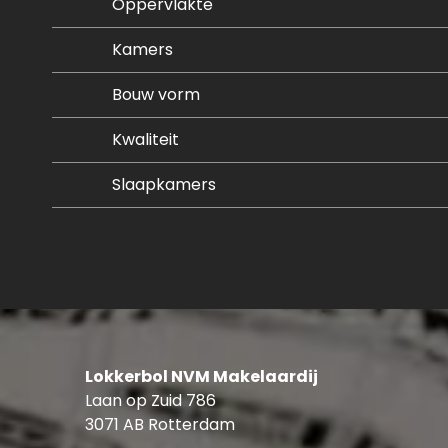
Oppervlakte
Kamers
Bouw vorm
Kwaliteit
Slaapkamers
Lokkerbol NVM Makelaardij
Laan op Zuid 786
3071 AB Rotterdam