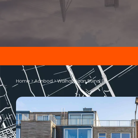
Home
>
Aanbod
>
Walhallalaan 56incl PP