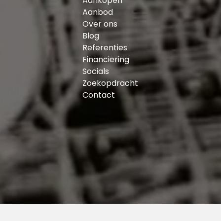
Aankopen
Aanbod
Persoonlijke noot van de verkoper:
Over ons
‘’Voor ons was het uitzicht op de Maas en het Kaap
Blog
gezicht bij dit mooie huis. We genieten elke dag va
Referenties
cruisesschepen vanaf de Wilhelminapier hoog boven de
Financiering
Daarnaast nog de heerlijke zonnige achtertuin en he
Socials
kinderen is het hier ideaal, die kunnen lekker spelen
Zoekopdracht
peuterspeelzaal zijn om de hoek. Maar ook een avon
Contact
Deliplein, of een drankje doen op het SS Rotterdam ka
voorzieningen binnen een straal van 2000 meter te v
met meerdere parken: Kaappark, Rijnhavenpark, he
skyline. Er gaat geen avond voorbij zonder een klei
missen, maar we gaan een mooi nieuw avontuur te
De wijk: Katendrecht, bij menig Rotterdammer beter 
schiereiland gelegen tussen de Maashaven en Rijnha
Deliplein, het SS Rotterdam en de Wilhelminapier zi
vinden. Voor de dagelijkse boodschappen kun je bij 
Factory voor verse, ambachtelijk en biologische pr