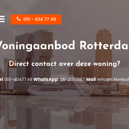
010 - 404 77 49
oningaanbod Rotterd
Direct contact over deze woning?
el
010-4047749
WhatsApp
:
06-21351167
Mail
:
info@lokkerbol