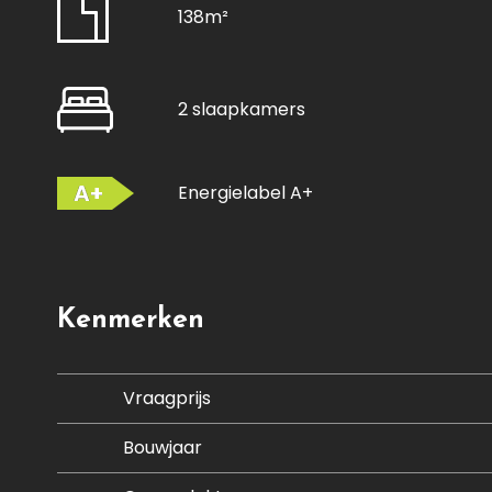
138m²
2 slaapkamers
A+
Energielabel A+
Kenmerken
Vraagprijs
Bouwjaar