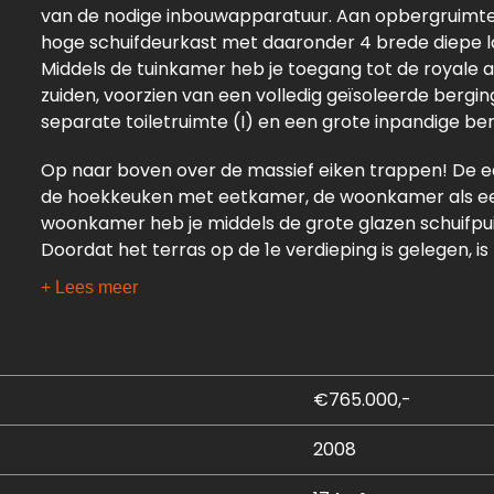
van de nodige inbouwapparatuur. Aan opbergruimte
hoge schuifdeurkast met daaronder 4 brede diepe lad
Middels de tuinkamer heb je toegang tot de royale
zuiden, voorzien van een volledig geïsoleerde bergi
separate toiletruimte (I) en een grote inpandige ber
Op naar boven over de massief eiken trappen! De ee
de hoekkeuken met eetkamer, de woonkamer als een 
woonkamer heb je middels de grote glazen schuifpui 
Doordat het terras op de 1e verdieping is gelegen, is
goed uit te houden op de extreme dagen. Zowel de da
+ Lees meer
met een glaasje wijn in het zonnetje, dat kan hier all
Terug naar binnen! De hoekkeuken is voorzien van 
toegang tot de eetkamer met grote schuifpui. Hier heb
€765.000,-
heerlijk wegdromen bij je bordje eten!
2008
Op de tweede verdieping vind je twee ruime slaap
meter lange lichtstraat voorziet het trapgat van v