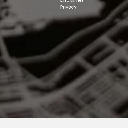
Disclaimer
Privacy
park met doodlopende straat, liefde op het eerste
n het uitzicht en de omgeving. Ook de wegvarende
 huizen zijn elke keer een klein feestje.
t dakterras, kortom een fantastische locatie. Voor
 in het park en de school en Kinderdagverblijf en
dje naar het theater, een hapje eten op het
n hier allemaal. Bovendien zijn vrijwel alle
inden: zwembad, uitgaan , theater, leuke buurt
t toekomstige Mandelapark en een fantastische
ne wandeling langs de Maas. Dat gaan we zeker
gemoet!
bekend als ‘De Kaap’, is het populaire
ven in Rotterdam. Het Walhalla theater, het
jn allen op een steenworp afstand van de woning te
de Jumbo terecht of je gaat naar de Fenix Food
oducten.