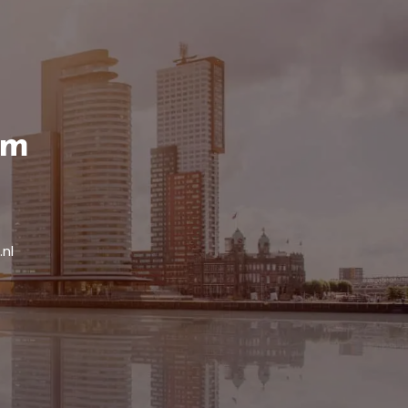
am
.nl