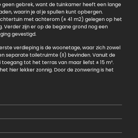
 geen gebrek, want de tuinkamer heeft een lange
en, waarin je al je spullen kunt opbergen.
 achtertuin met achterom (± 41 m2) gelegen op het
ng. Verder zijn er op de begane grond nog een
ging gevestigd.
rste verdieping is de woonetage, waar zich zowel
separate toiletruimte (II) bevinden. Vanuit de
toegang tot het terras van maar liefst ± 15 m².
 het hier lekker zonnig. Door de zonwering is het
g opstarten met een kopje koffie als afsluiten
emaal.
de nodige Bosch inbouwapparatuur en biedt
 je vrij uitzicht op het Kaappark. Zo kun je
kamers en een goed afgewerkte badkamer. De 3
oldoende daglicht om de trap overdag te betreden.