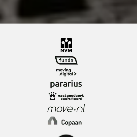
gebouwen. Je woont hier omringd door
indrukwekkende hoogbouw, gezellige
restaurants, de leukste koffietentjes en het
Nieuwe Luxor Theater en woontoren New
Orleans als buren. Voor je dagelijkse
boodschappen kan je terecht bij de Albert Heijn
om de hoek. En met de metrohalte pal voor de
deur sta je binnen twee haltes in het bruisende
stadscentrum.
Openbaar vervoer voorzieningen:
Alle voorzieningen zoals het openbaar vervoer
(metro en watertaxi ) zijn op korte loopafstand.
Zo kun je bij metrohalte Wilhelminaplein
opstappen op diverse lijnen. Treinstation Zuid
ligt op nog geen 10 fietsafstand. Eens op een
andere manier jezelf laten vervoeren? Dan kun
je met de watertaxi ook een heel eind komen in
Rotterdam! De woninglocatie voorziet in goede