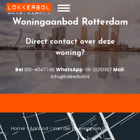
Woningaanbod Rotterdam
Direct contact over deze
woning?
Bel
010-4047749
WhatsApp
:
06-21351167
Mail
:
info@lokkerbol.nl
Home
>
Aanbod
>
Van der Hoevenplein 134