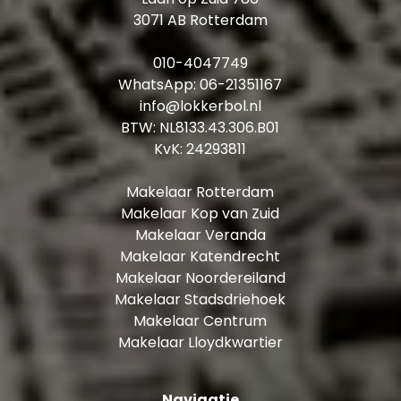
toilet en radiator
3071 AB Rotterdam
Vliering/bergzolder via vlizotrap: ± 10 m²
010-4047749
Kenmerken en bijzonderheden:
WhatsApp:
06-21351167
info@lokkerbol.nl
Bouwjaar: 2005
BTW: NL8133.43.306.B01
Woonoppervlakte: ± 178 m²
KvK: 24293811
Dakterras: ± 54 m²
Eigen grond
Makelaar Rotterdam
VvE bijdrage woning, berging en parkeerplaats
Makelaar Kop van Zuid
2026: ± € 323,- per maand
Makelaar Veranda
Verwarming en warm water: stadsverwarming
Makelaar Katendrecht
Energielabel: A
Makelaar Noordereiland
Parkeerplaats: direct achter de woning gelegen
Makelaar Stadsdriehoek
in de afgesloten en overdekte parkeergarage
Makelaar Centrum
Toegang tot de gezamenlijke binnentuin
Makelaar Lloydkwartier
Oplevering: in overleg, begin september 2026
Persoonlijke noot verkoper:
Navigatie