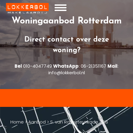
Woningaanbod Rotterdam
Direct contact over deze
woning?
Bel
010-4047749
WhatsApp
:
06-21351167
Mail
:
info@lokkerbol.nl
Home
>
Aanbod
>
S. van Ravesteynkade 388