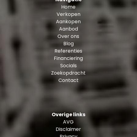
Toen we hier voor het eerst kwamen, merkten
Home
we het direct: alles ademt ruimte aan dit huis,
Verkopen
dus hier willen we heen. Nu, vijf jaar later, bleek
Aankopen
dat een gouden greep. De autovrije kade waar
Aanbod
onze dochter leerde fietsen en waar wij ’s
Over ons
avonds zitten. De vele schepen in de
Blog
Spoorweghaven (waar we in de zomer ook
Referenties
zwemmen). Het uitzicht op de De Hef en de
Financiering
imposante wolkenpartijen dat nooit verveelt.
Socials
Luieren en tuinieren op het dakterras met het
Zoekopdracht
gemeenschappelijke plein daarachter. De op
Contact
wel honderd manieren in te delen woonkamer.
De slaapkamers, die even rustig als ruimtelijk
zijn. En de ontelbare wandelingen langs de
Nieuwe Maas, die letterlijk om de hoek ligt. We
hopen dat iemand anders hier net zoveel van
Overige links
gaat genieten.
AVG
Disclaimer
De wijk:
Privacy