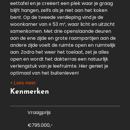
eettafel en je creëert een plek waar je graag
blijft hangen, zelfs als je niet aan het koken
bent. Op de tweede verdieping vind je de
woonkamer van ± 53 m², waar licht en uitzicht
samenkomen. Met drie openslaande deuren
aan de ene zijde en grote raampartijen aan de
andere zijde voelt de ruimte open en ruimtelijk
aan. Zodra het weer het toelaat, zet je alles
open en wordt het dakterras een natuurlijk
verlengstuk van je leefruimte. Hier geniet je
optimaal van het buitenleven!
+ Lees meer
De woning telt vier volwaardige slaapkamers,
Kenmerken
waarvan drie op de derde verdieping en één op
de begane grond. De kamers boven hebben
een extra hoge plafondhoogte, wat zorgt voor
Vraagprijs
een nog ruimtelijker en luchtiger gevoel. Werk je
veel thuis? Dan is de kamer op de begane
€795.000,-
grond een ideale plek. Mogelijkheden in deze