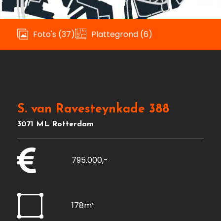
Foto's (37)
Plattegrond (6)
S. van Ravesteynkade 388
3071 ML Rotterdam
795.000,-
178m²