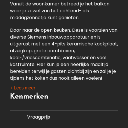
Vanuit de woonkamer betreed je het balkon
waar je zowel van het ochtend- als
middagzonnetje kunt genieten.
Door naar de open keuken. Deze is voorzien van
diverse Siemens inbouwapparatuur en is
uitgerust met een 4-pits keramische kookplaat,
afzuigkap, grote combi oven,
koel-/vriescombinatie, vaatwasser én veel
kastruimte. Hier kun je een heerlijke maaltijd
bereiden terwijl je gasten dichtbij zijn en zal je je
tijdens het koken dus nooit alleen voelen!
+ Lees meer
Verder vind je in dit appartement twee ruime
Kenmerken
slaapkamers, waarbij één van de slaapkamers
nog de toegang biedt tot een tweede balkon
met een lekker zitje. Deze kamer is ook perfect
Vraagprijs
te gebruiken als royaal kantoor. Door naar de
badkamer. Deze beschikt over een