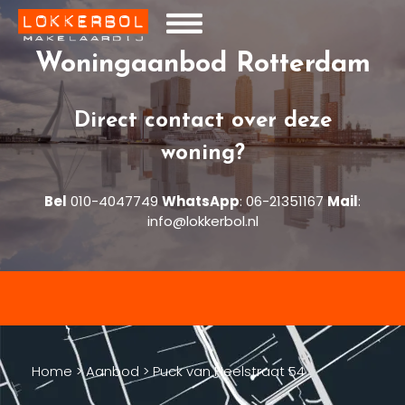
Woningaanbod Rotterdam
Direct contact over deze
woning?
Bel
010-4047749
WhatsApp
:
06-21351167
Mail
:
info@lokkerbol.nl
Home
>
Aanbod
>
Puck van Heelstraat 54