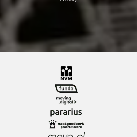
oven, koel-/vriescombinatie, vaatwasser én
veel kastruimte
Slaapkamer I: ± 15 m²
Slaapkamer II: ± 15 m², met toegang tot het
tweede balkon
Badkamer: ± 7 m², voorzien van een
douchecabine, enkele wastafel met meubel en
radiator
Berging met wasmachine aansluiting
Bijzonderheden:
Bouwjaar: 1998
Woonoppervlakte: ± 108 m²
Inhoud: ± 325 m³
Erfpacht afgekocht tot 30 december 2046
VvE bijdrage: ± € 170,- per maand
Verwarming en warm water: stadsverwarming
Automatische lichtschakelaar