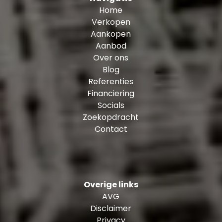
verschillende restaurants, uitlopend van
Home
heerlijke pasta’s bij Happy Italy tot verfijnde
Verkopen
Afghaanse gerechten bij Helai en all you can
Aankopen
eat sushi bij Shabu Shabu. Ook zal jij je in deze
Aanbod
wijk niet snel vervelen, want je hebt er een
Over ons
grote Pathé bioscoop, bowling, glow-in-the-
Blog
dark golf en een sportschool om de hoek. Een
Referenties
echt Rotterdamse beleving mee maken? Dan
Financiering
moet je zeker eens een wedstrijd van
Socials
Feyenoord bijwonen in De Kuip!
Zoekopdracht
Contact
Indeling:
2e verdieping: entree, hal, toiletruimte
Woonkamer: ± 34 m², met toegang tot het
balkon (± 9 m²).
Overige links
Open keuken: ± 11 m², voorzien van diverse
AVG
Siemens inbouwapparatuur, t.w. een 4-pits
Disclaimer
keramische kookplaat, afzuigkap, grote combi
Privacy