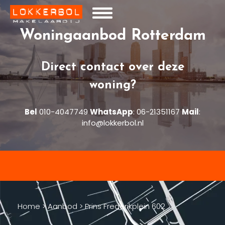
Woningaanbod Rotterdam
Direct contact over deze
woning?
Bel
010-4047749
WhatsApp
:
06-21351167
Mail
:
info@lokkerbol.nl
Home
>
Aanbod
>
Prins Frederikplein 602