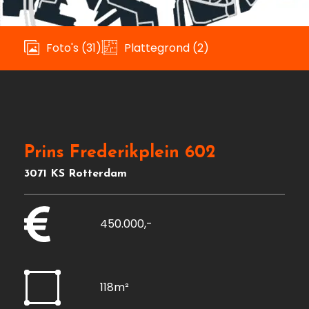
Foto's (31)
Plattegrond (2)
Prins Frederikplein 602
3071 KS Rotterdam
450.000,-
118m²