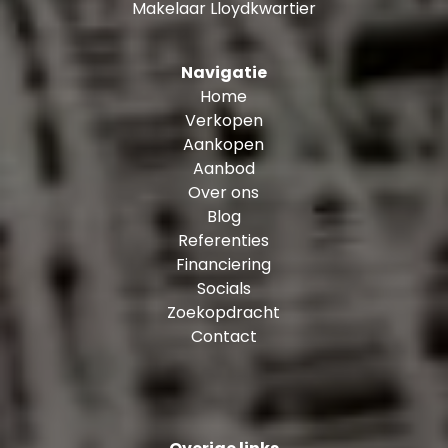
Makelaar Lloydkwartier
1e balkon (± 3,5 m²).
Open keuken: voorzien van diverse
inbouwapparatuur t.w. een 5-pits gasfornuis,
Navigatie
oven, afzuigkap, vaatwasser en een
Home
koel-/vriescombinatie
Verkopen
Vanuit de keuken toegang tot het 2e balkon: ±
Aankopen
3,5 m²
Aanbod
Slaapkamer I: ± 11 m², met dubbele deuren naar
Over ons
het 2e balkon: ± 3,5 m²
Blog
Slaapkamer II: ± 8 m²
Referenties
Slaapkamer III: ± 12 m², met toegang tot het 3e
Financiering
balkon (± 3,5 m²).
Socials
Badkamer: ± 6 m², voorzien van een ligbad,
Zoekopdracht
douchecabine, enkele wastafel.
Contact
Berging: ± 4 m², met wasmachine- en
drogeraansluiting.
Kenmerken en bijzonderheden: