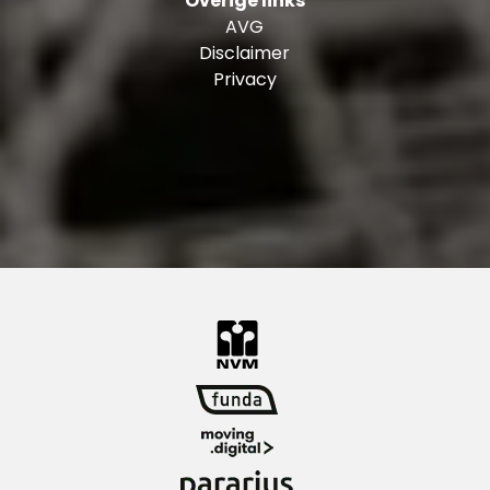
Overige links
Bouwjaar: 2002
AVG
Woonoppervlakte: ± 118 m²
Disclaimer
Inhoud: ± 381 m³
Privacy
VvE bijdrage woning en garagebox: ± € 239,-
per maand
Eigen grond!
Energielabel: B
Verwarming en warm water: CV-combiketel
(bouwjaar: 2020)
Het Noordereiland is aangewezen als
beschermd stadsgezicht
Garagebox: ± 22 m²
Oplevering: in overleg
Ons advies bij het kopen van jouw nieuwe
woning? Neem jouw eigen NVM makelaar mee!
Toelichtingsclausule NEN2580
De Meetinstructie is gebaseerd op de NEN2580.