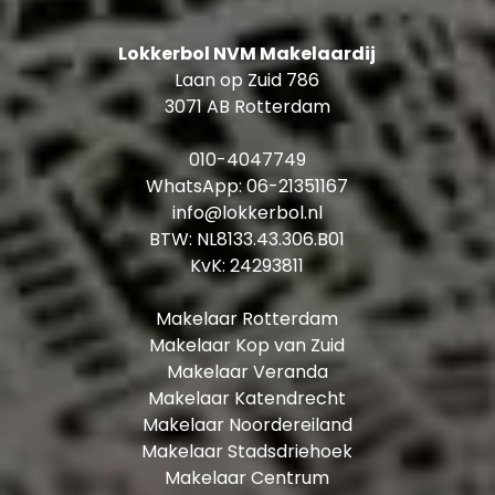
Ontdek op het Noordereiland de leukste tentjes,
als koffiebar Koozie, Fadi’s Eten en Drinken voor
Lokkerbol NVM Makelaardij
Arabic food en authentiek Café ’t Haventje. Aan
Laan op Zuid 786
gezelligheid niets te kort! Een groot deel van de
3071 AB Rotterdam
bewoners beoefent een creatief en kunstzinnig
beroep. Dit is ook terug te zien op het eiland,
010-4047749
met veel kunst en creatieve initiatieven.
WhatsApp:
06-21351167
Vandaar de bijnaam Montmartre aan de Maas!
info@lokkerbol.nl
Ook de Kop van Zuid en Katendrecht, met de
BTW: NL8133.43.306.B01
Fenix Food Factory en Foodhallen, liggen in de
KvK: 24293811
directe omgeving waar je kunt genieten van
culinaire of recreatieve uitstapjes.
Makelaar Rotterdam
Makelaar Kop van Zuid
Indeling:
Makelaar Veranda
Makelaar Katendrecht
6e verdieping: entree, hal, separate toiletruimte
Makelaar Noordereiland
met fontein
Makelaar Stadsdriehoek
Woonkamer met open keuken: ± 64 m² met
Makelaar Centrum
twee dakramen en een dubbele deur naar het