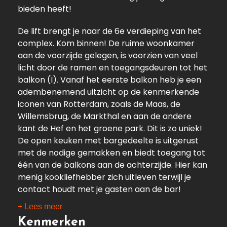
bieden heeft!
De lift brengt je naar de 6e verdieping van het
complex. Kom binnen! De ruime woonkamer
aan de voorzijde gelegen, is voorzien van veel
licht door de ramen en toegangsdeuren tot het
balkon (I). Vanaf het eerste balkon heb je een
adembenemend uitzicht op de kenmerkende
iconen van Rotterdam, zoals de Maas, de
Willemsbrug, de Markthal en aan de andere
kant de Hef en het groene park. Dit is zo uniek!
De open keuken met bargedeelte is uitgerust
met de nodige gemakken en biedt toegang tot
één van de balkons aan de achterzijde. Hier kan
menig kookliefhebber zich uitleven terwijl je
contact houdt met je gasten aan de bar!
+ Lees meer
Het appartement beschikt over drie royale
Kenmerken
slaapkamers, twee hiervan hebben toegang tot