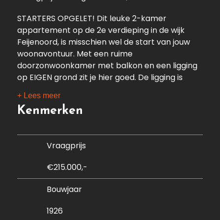
STARTERS OPGELET! Dit leuke 2-kamer
appartement op de 2e verdieping in de wijk
Feijenoord, is misschien wel de start van jouw
woonavontuur. Met een ruime
doorzonwoonkamer met balkon en een ligging
op EIGEN grond zit je hier goed. De ligging is
bovendien centraal; De Kop van Zuid,
+ Lees meer
Katendrecht en het centrum zijn met het OV op
Kenmerken
korte afstand van de woning.
Startend in de ruime woonkamer wordt je
Vraagprijs
verrast door de hoge plafonds die zorgen voor
een extra ruimtelijk gevoel. De marmeren
€215.000,-
sierschouw geeft extra sfeer aan de ruimte. Zet
de openslaande deuren naar het balkon open
Bouwjaar
voor een frisse bries in huis. Het balkon heeft vrij
uitzicht en is gelegen op het noordoosten. Hier
1926
geniet je van een kop koffie in de ochtendzon.