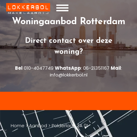
Woningaanbod Rotterdam
Direct contact over deze
woning?
Bel
010-4047749
WhatsApp
:
06-21351167
Mail
:
info@lokkerbol.nl
Home
>
Aanbod
>
Polderlaan 3A 01