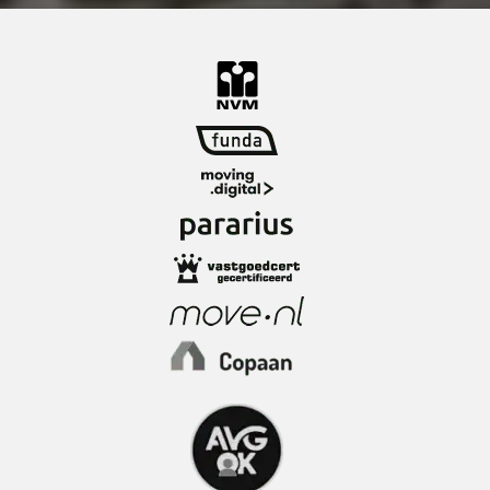
gezellige sfeer.
De buurt heeft ons ook positief verrast. Het is
een fijne omgeving met een goede OV-
aansluiting, waardoor je zo in de stad bent of
juist makkelijk andere steden kunt bereiken.
Tegelijkertijd is er hier altijd wel iets te beleven,
wat het wonen extra leuk maakt!
De wijk:
Feijenoord is een karaktervolle wijk, volop in
ontwikkeling. Gelegen aan de zuidelijke oever
van de Maas, woon je hier centraal met alle
voorzieningen binnen handbereik. Een bijzonder
onderdeel is het Hefkwartier, een jonge en
moderne woonwijk rondom de iconische Hef.
Voor je dagelijkse boodschappen kun je terecht
bij het Entrepotgebouw of op de Vuurplaat,
terwijl je op de Wilhelminapier geniet van