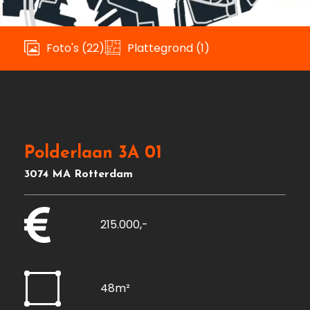
Foto's (22)
Plattegrond (1)
Polderlaan 3A 01
3074 MA Rotterdam
215.000,-
48m²