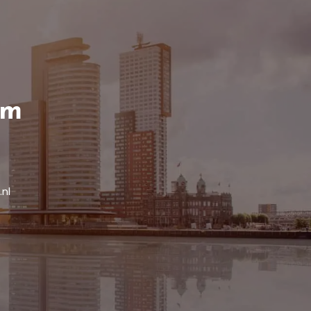
am
.nl