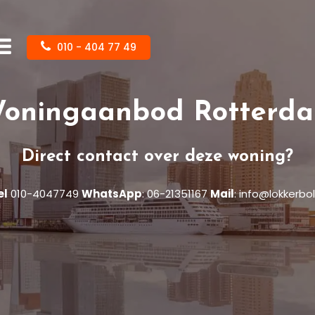
010 - 404 77 49
oningaanbod Rotterd
Direct contact over deze woning?
el
010-4047749
WhatsApp
:
06-21351167
Mail
:
info@lokkerbol