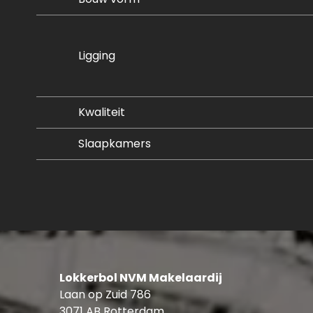
Ligging
Kwaliteit
Slaapkamers
Lokkerbol NVM Makelaardij
Laan op Zuid 786
3071 AB Rotterdam