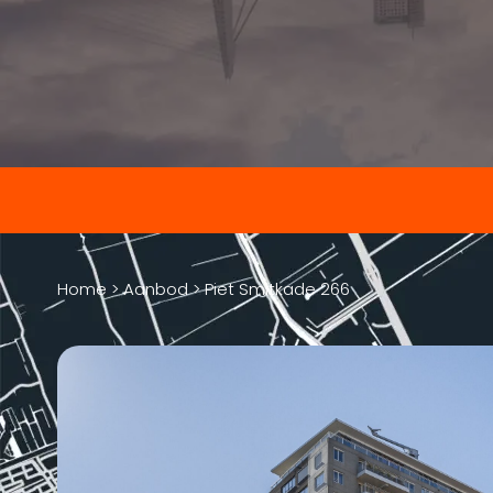
Home
>
Aanbod
>
Piet Smitkade 266