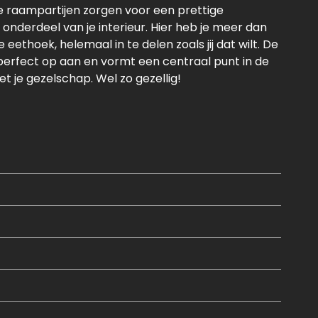
e raampartijen zorgen voor een prettige
onderdeel van je interieur. Hier heb je meer dan
eethoek, helemaal in te delen zoals jij dat wilt. De
 perfect op aan en vormt een centraal punt in de
met je gezelschap. Wel zo gezellig!
beide van prettig formaat. De master bedroom
prachtig uitzicht over de Maas. Overdag een
et lichtjes. Werk je veel vanuit huis of wil je een
leent zich perfect voor verschillende invullingen.
en heerlijk ligbad en beschikt de woning over
uiting. Extra opbergruimte nodig? Dan vind je
plex. Tot slot beschik je over een eigen
nda? Bel dan snel naar ons kantoor en wij laten je