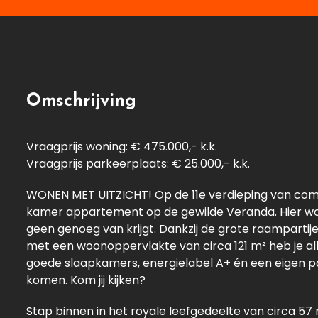
Omschrijving
Vraagprijs woning: € 475.000,- k.k.
Vraagprijs parkeerplaats: € 25.000,- k.k.
WONEN MET UITZICHT! Op de 11e verdieping van complex
kamer appartement op de gewilde Veranda. Hier word
geen genoeg van krijgt. Dankzij de grote raampartij
met een woonoppervlakte van circa 121 m² heb je a
goede slaapkamers, energielabel A+ én een eigen par
komen. Kom jij kijken?
Stap binnen in het royale leefgedeelte van circa 57 m