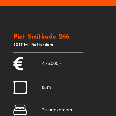
Piet Smitkade 266
3077 MJ Rotterdam
475.000,-
121m²
2 slaapkamers