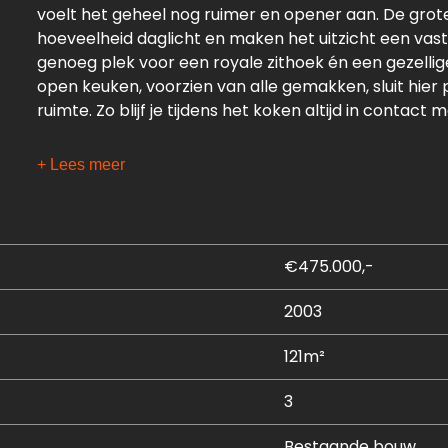
voelt het geheel nog ruimer en opener aan. De grot
hoeveelheid daglicht en maken het uitzicht een vast 
genoeg plek voor een royale zithoek én een gezellige 
open keuken, voorzien van alle gemakken, sluit hier
ruimte. Zo blijf je tijdens het koken altijd in contact 
De woning beschikt over twee goede slaapkamers, 
+ Lees meer
heeft een oppervlakte van circa 21 m² en biedt een 
levendig schouwspel en ’s avonds een sfeervol decor m
fijne kinderkamer realiseren? De tweede slaapkamer 
Verder is er een nette badkamer met onder andere e
€475.000,-
een handige inpandige berging met wasmachineaansl
een externe berging op de 1e verdieping van het com
2003
parkeerplaats, wel zo comfortabel!
121m²
Ben jij klaar voor een nieuw woonavontuur op de Vera
dit leuke, ruime 3-kamer appartement graag zien!
3
Indeling:
Bestaande bouw