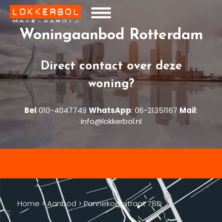
Woningaanbod Rotterdam
Direct contact over deze
woning?
Bel
010-4047749
WhatsApp
:
06-21351167
Mail
:
info@lokkerbol.nl
Home
>
Aanbod
>
Pannekoekstraat 78D