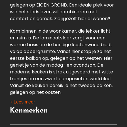
gelegen op EIGEN GROND. Een ideale plek voor
wie het stadsleven wil combineren met
comfort en gemak. Zie jij jezelf hier al wonen?
Kom binnen in de woonkamer, die lekker licht
en ruim is. De laminaatvloer zorgt voor een
warme basis en de handige kastenwand biedt
volop opbergruimte. Vanaf hier stap je zo het
eerste balkon op, gelegen op het westen. Hier
geniet je van de middag- en avondzon. De
moderne keuken is strak uitgevoerd met witte
frontjes en een zwart composieten werkblad.
Vanuit de keuken bereik je het tweede balkon,
gelegen op het oosten.
+ Lees meer
De slaapkamer is ruim opgezet en voorzien van
Kenmerken
een praktische schuifkast, met ruimte voor de
wasmachine. De badkamer is netjes en recent
deels vernieuwd. De combinatie van witte en