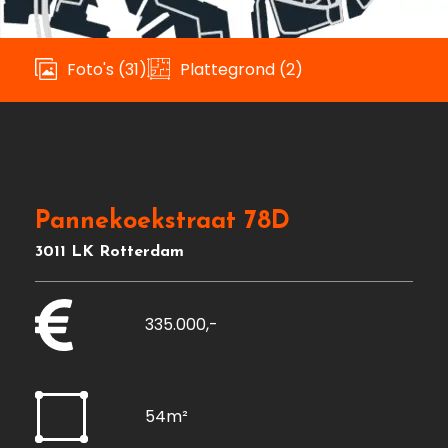
Foto's (31)
Plattegrond (2)
Pannekoekstraat 78D
3011 LK Rotterdam
335.000,-
54m²