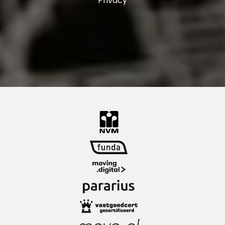
Privacy
In de Stadsdriehoek zit je wat het openbaar
vervoer betreft op de eerste rij. Met station
Blaak heb je trein, metro én tram letterlijk om
de hoek. Vanaf hier reis je eenvoudig richting
Rotterdam Centraal, Dordrecht of verder het
land in. Ook metrostation Beurs ligt op
loopafstand, ideaal voor snelle verbindingen
binnen de stad. Trams en bussen doorkruisen
daarnaast de hele wijk, waardoor je altijd snel
op weg bent. Met de auto rijd je via de
Maasboulevard zo de stad uit richting de A16 of
A20. Of je nu binnen de stad blijft of daarbuiten
moet zijn, vanuit de Stadsdriehoek is alles
uitstekend bereikbaar.
Restaurants en uitgaansgelegenheden:
In de Stadsdriehoek zit je midden in het culinaire
hart van de stad. In de Markthal proef je