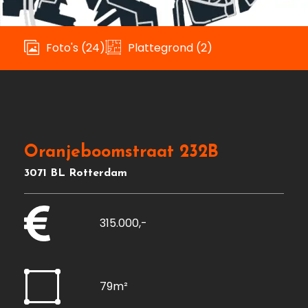
Foto's (24)
Plattegrond (2)
Oranjeboomstraat 232B
3071 BL Rotterdam
315.000,-
79m²