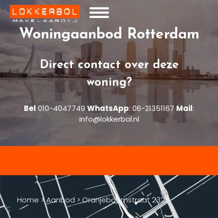
Woningaanbod Rotterdam
Direct contact over deze
woning?
Bel
010-4047749
WhatsApp
:
06-21351167
Mail
:
info@lokkerbol.nl
Home
>
Aanbod
>
Oranjeboomstraat 232B