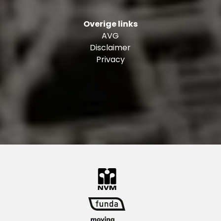
van de woning voorziet ook in goede
uitvalswegen met een snelle bereikbaarheid
Overige links
naar de A16 en A15.
AVG
Disclaimer
Restaurants en uitgaansgelegenheden:
Privacy
Bij het hippe restaurant Maas, op een
kwartiertje loopafstand, kun je heerlijk eten. De
gerechten zijn geïnspireerd op de Zuid-
Amerikaanse keuken. Zodra de zon schijnt kun je
op het terras aan de Maas plaatsnemen,
waardoor je relaxt het weekend kunt inluiden.
Door de centrale ligging van de wijk ben je in
minder dan een kwartier loopafstand bij het
levendige Entrepotgebied en haar gezellige
terrassen. Aanraders hier zijn bijvoorbeeld ’t
Zusje of Proeflokaal Bregje. Maar ook de
Wilhelminapier, met o.a. de Foodhallen, Hotel
New York en filmtheater Lantaren Venster, als
het stadscentrum van Rotterdam én