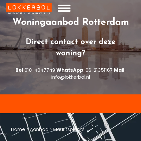
Woningaanbod Rotterdam
Direct contact over deze
woning?
Bel
010-4047749
WhatsApp
:
06-21351167
Mail
:
info@lokkerbol.nl
Home
>
Aanbod
>
Mauritsplaats