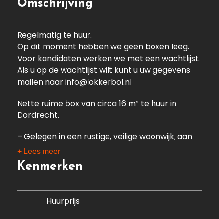
Omschrijving
Regelmatig te huur.
Op dit moment hebben we geen boxen leeg.
Voor kandidaten werken we met een wachtlijst.
Als u op de wachtlijst wilt kunt u uw gegevens
mailen naar info@lokkerbol.nl
Nette ruime box van circa 16 m² te huur in
Dordrecht.
– Gelegen in een rustige, veilige woonwijk, aan
de rand van het Weizigtpark;
+ Lees meer
– Gelegen aan een rustig garageplein;
Kenmerken
– Ideaal voor opslag;
– Zowel vanaf de A16 als vanaf de N3 prima
bereikbaar;
Huurprijs
– ± 850 meter / 10 minuten lopen vanaf station
Dordrecht;