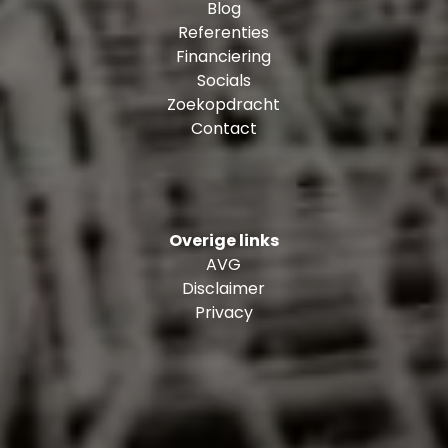
Blog
Referenties
Financiering
Socials
Zoekopdracht
Contact
Overige links
AVG
Disclaimer
Privacy