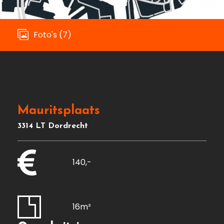
Foto's (7)
Mauritsplaats
3314 LT Dordrecht
140,-
16m²