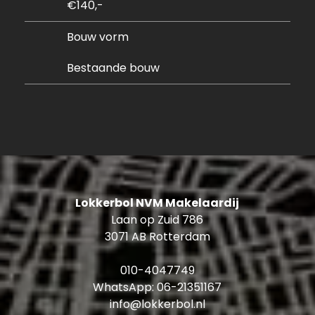
€140,-
Afmetingen box:
Bouw vorm
Diepte 5,50 m / 6,16 m (loopt schuin)
Breedte 2,80 m
Bestaande bouw
Hoogte 2,20 m
Doorrijhoogte 1,90 m
Breedte deur 2,35 m
Er is in de box géén elektriciteit aanwezig.
Minimale contractduur van 6 maanden, daarna
maandelijks opzegbaar.
Lokkerbol NVM Makelaardij
De huurprijs is € 140,- per maand, de borg is drie
Laan op Zuid 786
maanden huur.
3071 AB Rotterdam
010-4047749
WhatsApp:
06-21351167
info@lokkerbol.nl