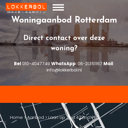
Woningaanbod Rotterdam
Direct contact over deze
woning?
Bel
010-4047749
WhatsApp
:
06-21351167
Mail
:
info@lokkerbol.nl
Home
>
Aanbod
>
Laan op Zuid 432incl PP