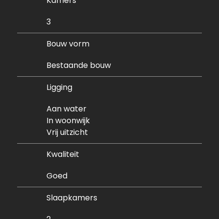
Kamers
gemeenschappelijke fietsenstalling gelegen.
3
Ben jij ook enthousiast en wordt dit wellicht jouw
nieuwe stekkie? Plan dan gauw een bezichtiging
Bouw vorm
met ons in, wij helpen je graag!
Bestaande bouw
De wijk:
Ligging
Vroeger een echte havenarbeidersplek en nu
kun je er prachtig wonen met een
Aan water
overweldigend uitzicht. De Kop van Zuid is een
In woonwijk
levendige en vooral centraal gelegen wijk met
Vrij uitzicht
alle voorzieningen binnen handbereik. Diverse
winkels, grote supermarkten als de Jumbo en
Kwaliteit
AH én restaurants tref je op loop- en
fietsafstand. Zo kun je in het Entrepotgebouw
Goed
langs voor de dagelijkse boodschappen en ben
je met enkele minuten in het bruisende
Slaapkamers
stadscentrum om te winkelen.