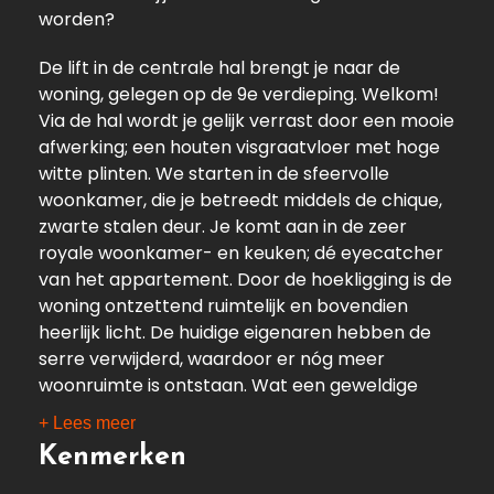
worden?
De lift in de centrale hal brengt je naar de
woning, gelegen op de 9e verdieping. Welkom!
Via de hal wordt je gelijk verrast door een mooie
afwerking; een houten visgraatvloer met hoge
witte plinten. We starten in de sfeervolle
woonkamer, die je betreedt middels de chique,
zwarte stalen deur. Je komt aan in de zeer
royale woonkamer- en keuken; dé eyecatcher
van het appartement. Door de hoekligging is de
woning ontzettend ruimtelijk en bovendien
heerlijk licht. De huidige eigenaren hebben de
serre verwijderd, waardoor er nóg meer
woonruimte is ontstaan. Wat een geweldige
ruimte is dit! Bovendien heb je hier een
+ Lees meer
waanzinnig uitzicht op de skyline en de nieuwe
Kenmerken
Maas; een uitzicht wat niet zal vervelen.