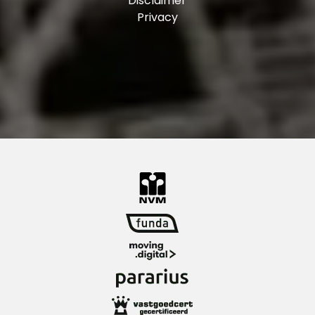
Disclaimer
loop- en fietsafstand. Zo kun je in het
Privacy
Entrepotgebouw of bij Vuurplaat langs voor de
dagelijkse boodschappen, geniet je van cultuur
en horeca op de Wilhelminapier en ben je met
enkele minuten in het bruisende stadscentrum
om te winkelen. En het wordt alleen maar
leuker.
Aan de Laan op Zuid wordt op dit moment een
nieuw zwembad gebouwd en komen er maar
liefst drie grote stadsparken in de buurt erbij.
Openbaar vervoer voorzieningen:
Alle voorzieningen zoals het openbaar vervoer
(tram, metro, NS-station, watertaxi en bus) zijn
op korte loopafstand. Zo kun je bij metro- en
tramhalte Wilhelminaplein opstappen op
diverse lijnen. Je kunt zelfs met de Randstadrail
vanaf hier helemaal naar Den Haag en
treinstation Zuid ligt op nog geen minuut