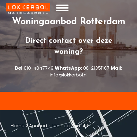
Woningaanbod Rotterdam
Direct contact over deze
woning?
Bel
010-4047749
WhatsApp
:
06-21351167
Mail
:
info@lokkerbol.nl
Home
>
Aanbod
>
Laan op Zuid 146