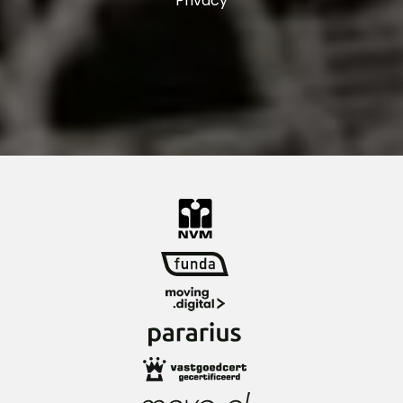
Privacy
Restaurants en uitgaansgelegenheden:
Om het wonen op De Veranda nog
aangenamer te maken, heb je op loopafstand
verschillende restaurants, uitlopend van
heerlijke pasta’s bij Happy Italy tot verfijnde
Afghaanse gerechten bij Helai en all you can
eat sushi bij Shabu Shabu. Ook zal jij je in deze
wijk niet snel vervelen, want je hebt er een
grote Pathé bioscoop, bowling en een
sportschool om de hoek.
Ons advies bij het kopen van jouw nieuwe
woning? Neem jouw eigen NVM makelaar mee!
Toelichtingsclausule maatvoering
De branchebrede meetinstructie is gebaseerd
op de NEN2580. De meetinstructie is bedoeld
om een meer eenduidige manier van meten toe