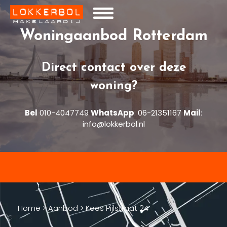
Woningaanbod Rotterdam
Direct contact over deze
woning?
Bel
010-4047749
WhatsApp
:
06-21351167
Mail
:
info@lokkerbol.nl
Home
>
Aanbod
>
Kees Pijlstraat 24