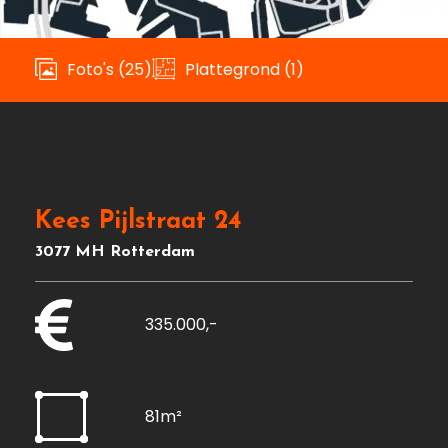
Foto's (25)
Plattegrond (1)
Kees Pijlstraat 24
3077 MH Rotterdam
335.000,-
81m²