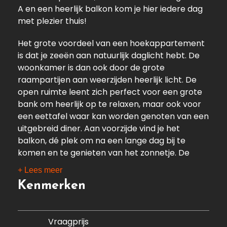
A en een heerlijk balkon kom je hier iedere dag
met plezier thuis!
Het grote voordeel van een hoekappartement
is dat je zeeën aan natuurlijk daglicht hebt. De
woonkamer is dan ook door de grote
raampartijen aan weerzijden heerlijk licht. De
open ruimte leent zich perfect voor een grote
bank om heerlijk op te relaxen, maar ook voor
een eettafel waar kan worden genoten van een
uitgebreid diner. Aan voorzijde vind je het
balkon, dé plek om na een lange dag bij te
komen en te genieten van het zonnetje. De
nette open keuken is voorzien van diverse
+ Lees meer
inbouwapparatuur en een hoop kastruimte.
Kenmerken
Het appartement heeft twee slaapkamers,
ieder van fijn formaat. Opzoek naar een
Vraagprijs
werkkamer, hobbykamer of kinderkamer? Dat