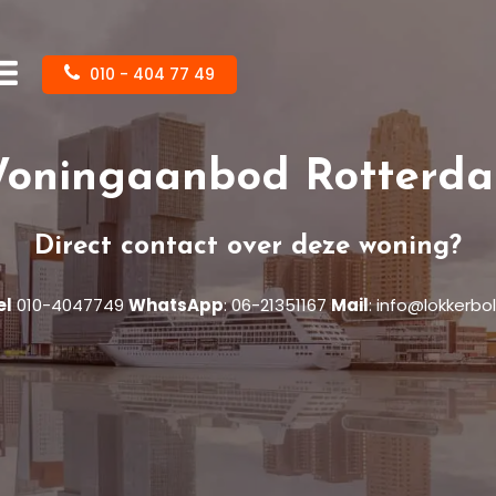
010 - 404 77 49
oningaanbod Rotterd
Direct contact over deze woning?
el
010-4047749
WhatsApp
:
06-21351167
Mail
:
info@lokkerbol