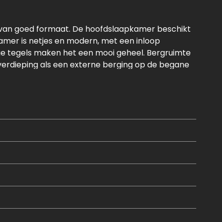
 van goed formaat. De hoofdslaapkamer beschikt
kamer is netjes en modern, met een inloop
ge tegels maken het een mooi geheel. Bergruimte
 verdieping als een externe berging op de begane
 en bereikbaarheid in de buurt. Als kers op de taart
arage (aan het Cor Kieboomplein).
htiging – we laten je het appartement graag zien!
)
²
pparatuur t.w. een 3-pits inductiekookplaat met
oel-vries combinatie