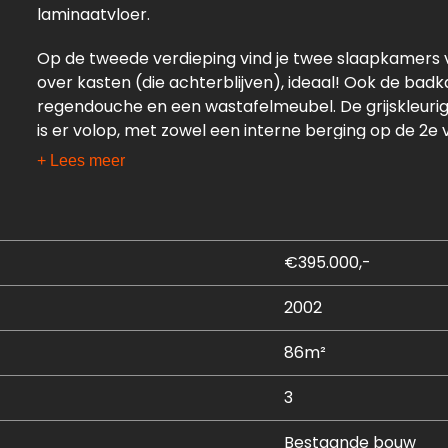
laminaatvloer.
Op de tweede verdieping vind je twee slaapkamers
over kasten (die achterblijven), ideaal! Ook de bad
regendouche en een wastafelmeubel. De grijskleuri
is er volop, met zowel een interne berging op de 2e
grond.
+ Lees meer
De ligging is prettig: rustig, maar met voorzieningen
parkeer je je auto veilig in de afgesloten parkeerg
€395.000,-
Interesse? Neem contact met ons op voor een bezic
2002
Indeling:
86m²
1e verdieping: entree, hal, voorraadkast, toilet (2025
Woonkamer: ± 27 m², met aansluitend balkon: ± 10 m
3
Keuken (2024): ± 5 m² voorzien van diverse inbouwa
kookveldafzuiging (Bora), oven, vaatwasser, losse k
Bestaande bouw