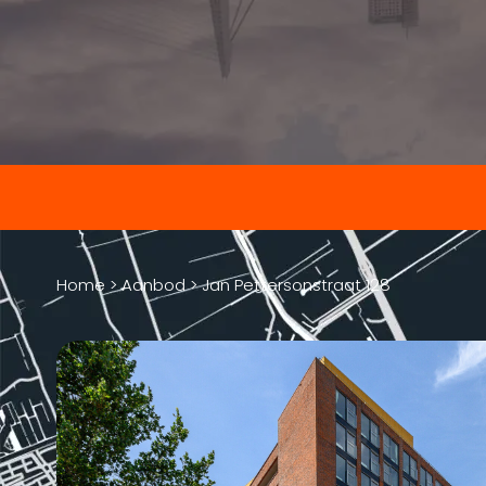
Home
>
Aanbod
>
Jan Pettersonstraat 128