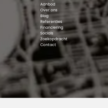
Aanbod
Oplevering: in overleg, kan snel
Over ons
Blog
Persoonlijke noot verkoper:
Referenties
Toen ik de eerste keer dit appartement binnenstapte
Financiering
ruimte, maar vooral door de rust pal naast het wate
Socials
ligt. Vanwege gezinsuitbreiding verlaat ik deze plek 
Zoekopdracht
betekent dat dit bijzondere plekje vrijkomt voor e
Contact
De wijk:
De Veranda is een relatief jong gebied met haar koms
ene zijde heerlijke rust van de voorbijvarende bot
aan de andere zijde de gezellige drukte van jong-R
vermaak. De Veranda is dan ook voor jong en oud t
Rotterdamse wijk! Op zoek naar wat meer groen en 
Maas heerlijk uitwaaien of een rondje wandelen op h
Uitvalswegen:
Over het Varkenoordseviaduct en de Laan op Zuid be
binnen een mum van tijd in het bruisende stadscentru