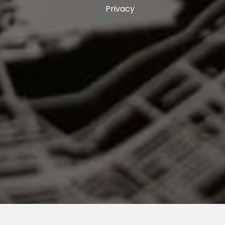
Privacy
, was ik direct verkocht. Niet alleen door de
r terwijl het centrum zo dichtbij aan je voeten
na 13 jaar met beetje pijn in mijn hart. Dat
en nieuwe bewoner.
t in de eind jaren ’90. Het is een plek met aan de
en en het kabbelende water van de Nieuwe Maas en
otterdam die De Veranda bezoekt voor het nodige
he place-to-be en maakt het een écht
rust? Dan kunt je langs de kade aan de Nieuwe
et Eiland van Brienenoord.
n je via de Erasmusbrug met de fiets of auto
m. Dicht in de buurt zijn ook diverse