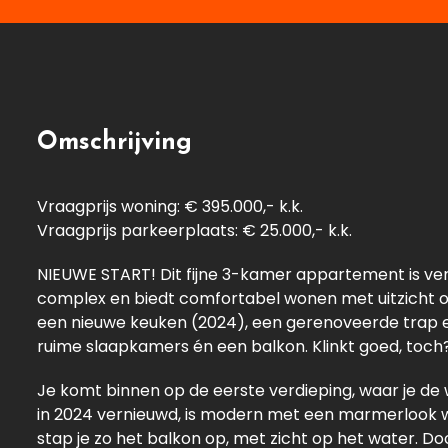
Omschrijving
Vraagprijs woning: € 395.000,- k.k.
Vraagprijs parkeerplaats: € 25.000,- k.k.
NIEUWE START! Dit fijne 3-kamer appartement is ver
complex en biedt comfortabel wonen met uitzicht op
een nieuwe keuken (2024), een gerenoveerde trap 
ruime slaapkamers én een balkon. Klinkt goed, toch
Je komt binnen op de eerste verdieping, waar je d
in 2024 vernieuwd, is modern met een marmerlook w
stap je zo het balkon op, met zicht op het water. D