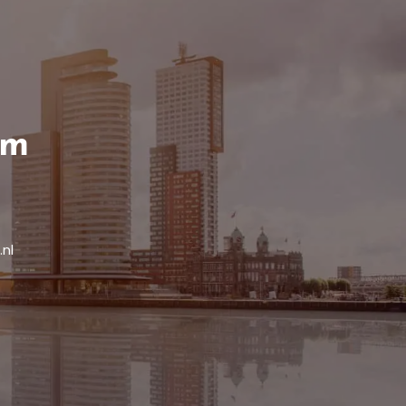
am
.nl