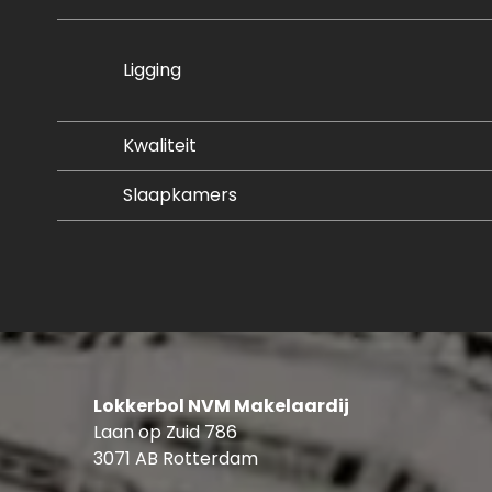
Ligging
Kwaliteit
Slaapkamers
Lokkerbol NVM Makelaardij
Laan op Zuid 786
3071 AB Rotterdam