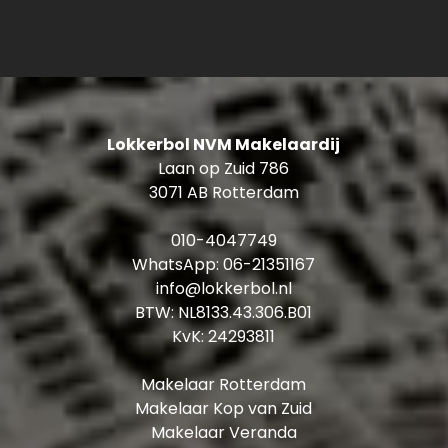
Badkamer: ± 7 m², voorzien van een ligbad met
douchefunctie, inloopdouche, enkele wastafel
met meubel en designradiator
Kenmerken en bijzonderheden:
Lokkerbol NVM Makelaardij
Bouwjaar: 2025
Laan op Zuid 786
Woonoppervlakte: ± 81 m²
3071 AB Rotterdam
Tuin: ± 17 m²
Eigen grond
010-4047749
VvE bijdrage 2026: ± € 124,- per maand
WhatsApp:
06-21351167
Verwarming en warm water: stadsverwarming
info@lokkerbol.nl
en WTW-unit
BTW: NL8133.43.306.B01
Gehele woning is voorzien van vloerverwarming
KvK: 24293811
Energielabel: A+
Gemeenschappelijke fietsenstalling
Makelaar Rotterdam
Toegang tot de gezamenlijke binnentuin
Makelaar Kop van Zuid
Oplevering: in overleg, medio juni 2026
Makelaar Veranda