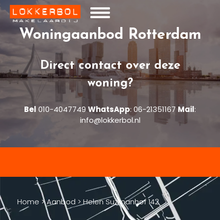
Woningaanbod Rotterdam
Direct contact over deze
woning?
Bel
010-4047749
WhatsApp
:
06-21351167
Mail
:
info@lokkerbol.nl
Home
>
Aanbod
>
Helen Suzmanhof 142