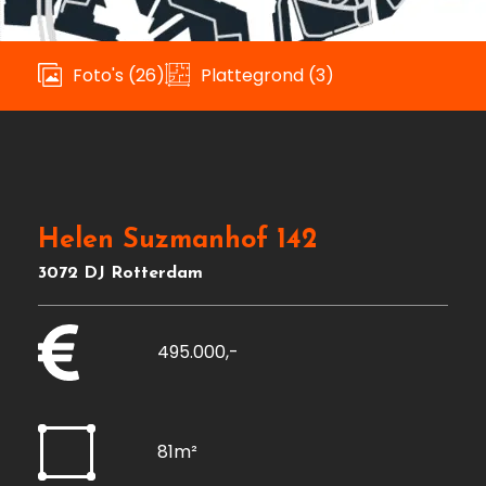
Foto's (26)
Plattegrond (3)
Helen Suzmanhof 142
3072 DJ Rotterdam
495.000,-
81m²