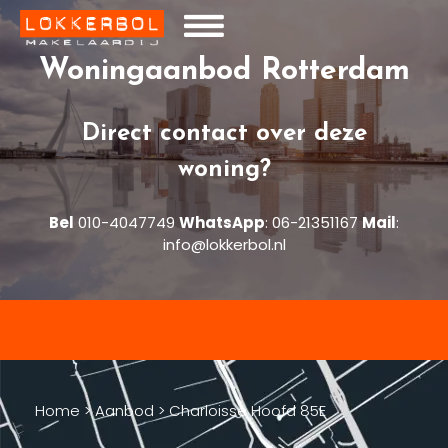
Woningaanbod Rotterdam
Direct contact over deze
woning?
Bel
010-4047749
WhatsApp
:
06-21351167
Mail
:
info@lokkerbol.nl
Home
>
Aanbod
>
Charloisse Hoofd 85E