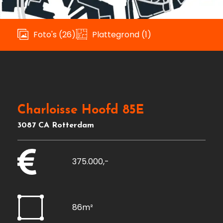
Foto's (26)
Plattegrond (1)
Charloisse Hoofd 85E
3087 CA Rotterdam
375.000,-
86m²