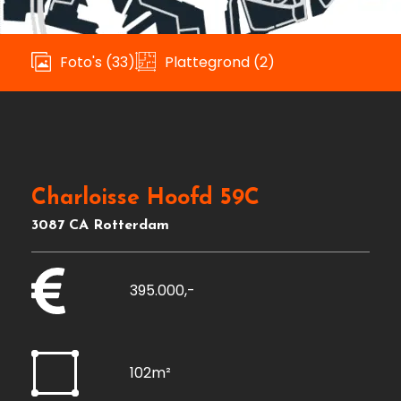
Foto's (33)
Plattegrond (2)
Charloisse Hoofd 59C
3087 CA Rotterdam
395.000,-
102m²