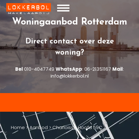
Woningaanbod Rotterdam
Direct contact over deze
woning?
Bel
010-4047749
WhatsApp
:
06-21351167
Mail
:
info@lokkerbol.nl
Home
>
Aanbod
>
Charloisse Hoofd 59C