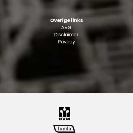
evenementenhal Ahoy.
Openbaar vervoer voorzieningen:
Overige links
Alle voorzieningen zoals het openbaar vervoer
AVG
(tram, metro en bus) zijn op korte loopafstand.
Disclaimer
Charlois heeft meerdere tramlijnen met als
Privacy
belangrijkste tramlijn 2, 20 en 25. Dit zijn de
directe verbindingen naar Rotterdam centrum.
Liever met de bus op stap? Buslijn 44 en 77
zorgen ervoor dat je je zo in het centrum van
Rotterdam bevindt. Een belangrijke
metrostation is metrostation Zuidplein. Vanaf
hier heb je toegang tot metrolijnen D en E,
waardoor Charlois goed is verbonden met
Rotterdam Centraal, Den Haag en de
luchthaven ‘Rotterdam The Hague Airport’.
Parkeren:
Parkeren doe je gemakkelijk op je eigen