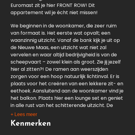
Euromast zit je hier FRONT ROW! Dit
appartement wil je écht niet missen!
We beginnen in de woonkamer, die zeer ruim
van formaat is. Het eerste wat opvalt; een
waanzinnig uitzicht. Vanaf de bank kijk je uit op
de Nieuwe Maas, een uitzicht wat niet zal
vervelen en waar altijd bedrijvigheid is van de
scheepvaart – zowel klein als groot. Zie jij jezelf
hier al zitten?! De ramen aan weerszijden
zorgen voor een hoop natuurlijk lichtinval. Er is
plaats voor het creëren van een lekkere zit- en
eethoek. Aansluitend aan de woonkamer vind je
het balkon. Plaats hier een lounge set en geniet
in alle rust van het schitterende uitzicht. De
keuken is netjes en voorzien van de nodige
+ Lees meer
inbouwapparatuur, werk- en opbergruimte.
Kenmerken
Via de gang vervolgen we naar de slaapkamers,