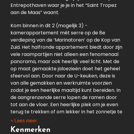
Entrepothaven waar je je in het “Saint Tropez
aan de Maas” waant.
Kom binnen in dit 2 (mogelijk 3) -
kamerappartement mét serre op de 8e
verdieping van de ‘Marinatoren’ op de Kop van
Zuid. Het halfronde appartement biedt door zijn
vele raampartijen niet alleen een fenomenaal
panorama, maar ook heerlijk veel licht. Met de
op maat gemaakte jaloezieën doet het geheel
sfeervol aan. Door naar de U-keuken, deze is
van alle gemakken en werkruimte voorzien
zodat je een heerlijke maaltijd kunt bereiden. In
de aangrenzende serre lopen de ramen door
tot aan de vloer. Een heerlijke plek om je even
terug te trekken of om lekker in het zonnetje te
zitten door de ramen die open geschoven
+ Lees meer
kunnen worden.
Kenmerken