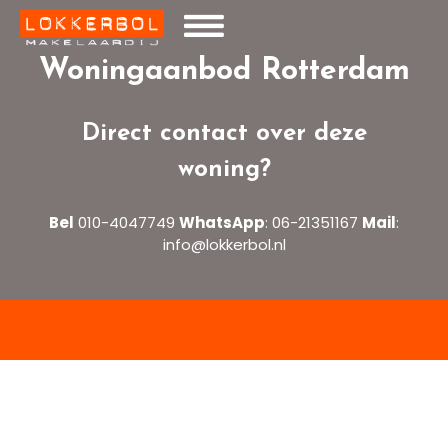
Woningaanbod Rotterdam
Direct contact over deze
woning?
Bel
010-4047749
WhatsApp
:
06-21351167
Mail
:
info@lokkerbol.nl
Home
>
Aanbod
>
Cargadoorskade 73