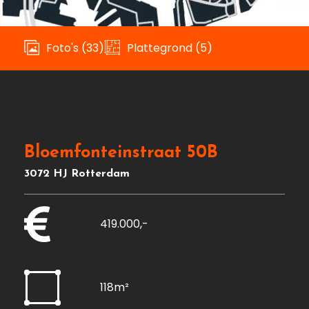
Foto's (33)
Plattegrond (5)
Bloemfonteinstraat 50B
3072 HJ Rotterdam
419.000,-
118m²