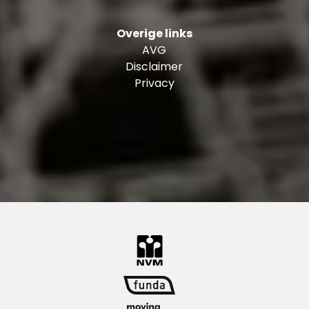
Kenmerken en bijzonderheden:
Overige links
AVG
Bouwjaar: 2000
Disclaimer
Woonoppervlakte: ± 118 m²
Privacy
Inhoud: ± 386 m³
Erfpacht afgekocht tot 07-10-2049
VvE bijdrage: ± € 102 ,- per maand
Verwarming en warm water: stadsverwarming
Energielabel: A
Externe berging / schuur: ± 9 m²
Oplevering: in overleg, indicatie november 2022,
uiterlijk januari 2023.
Ons advies bij het kopen van uw nieuwe woning?
Neem uw eigen NVM makelaar mee!
Toelichtingsclausule NEN2580
De Meetinstructie is gebaseerd op de