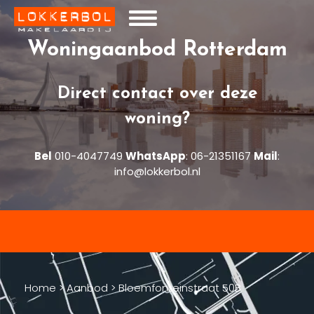
Woningaanbod Rotterdam
Direct contact over deze
woning?
Bel
010-4047749
WhatsApp
:
06-21351167
Mail
:
info@lokkerbol.nl
Home
>
Aanbod
>
Bloemfonteinstraat 50B