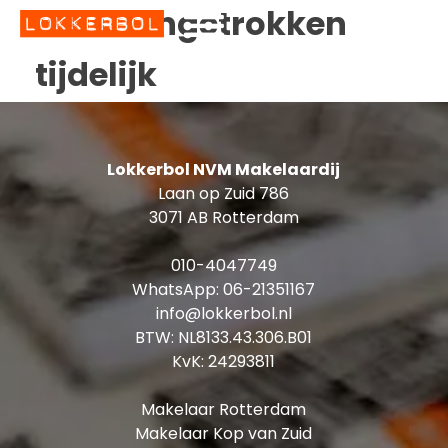
Ingetrokken
Status:
tijdelijk
Lokkerbol NVM Makelaardij
Laan op Zuid 786
3071 AB Rotterdam
010-4047749
WhatsApp:
06-21351167
info@lokkerbol.nl
BTW: NL8133.43.306.B01
KvK: 24293811
Makelaar Rotterdam
Makelaar Kop van Zuid