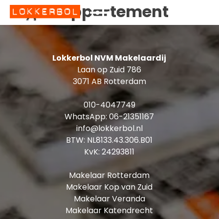
Appartement
Type:
Lokkerbol NVM Makelaardij
Laan op Zuid 786
3071 AB Rotterdam
010-4047749
WhatsApp:
06-21351167
info@lokkerbol.nl
BTW: NL8133.43.306.B01
KvK: 24293811
Makelaar Rotterdam
Makelaar Kop van Zuid
Makelaar Veranda
Makelaar Katendrecht