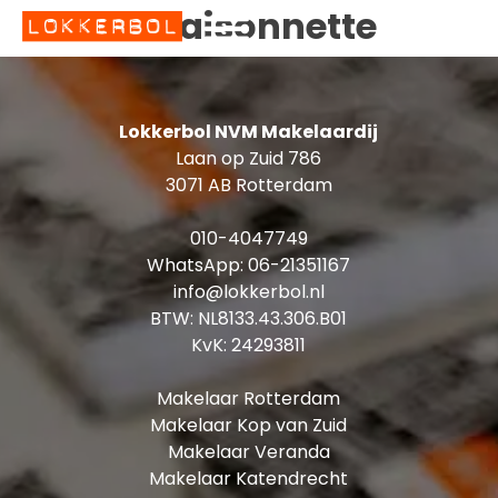
Maisonnette
Soort:
Lokkerbol NVM Makelaardij
Laan op Zuid 786
3071 AB Rotterdam
010-4047749
WhatsApp:
06-21351167
info@lokkerbol.nl
BTW: NL8133.43.306.B01
KvK: 24293811
Makelaar Rotterdam
Makelaar Kop van Zuid
Makelaar Veranda
Makelaar Katendrecht