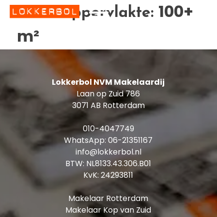
100+
Woon oppervlakte:
m²
Lokkerbol NVM Makelaardij
Laan op Zuid 786
3071 AB Rotterdam
010-4047749
WhatsApp:
06-21351167
info@lokkerbol.nl
BTW: NL8133.43.306.B01
KvK: 24293811
Makelaar Rotterdam
Makelaar Kop van Zuid