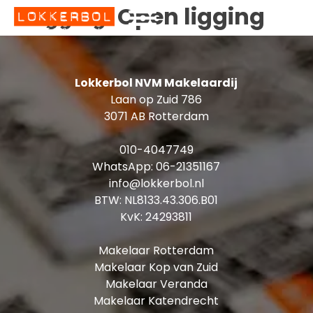
Open ligging
Ligging:
Lokkerbol NVM Makelaardij
Laan op Zuid 786
3071 AB Rotterdam
010-4047749
WhatsApp:
06-21351167
info@lokkerbol.nl
BTW: NL8133.43.306.B01
KvK: 24293811
Makelaar Rotterdam
Makelaar Kop van Zuid
Makelaar Veranda
Makelaar Katendrecht