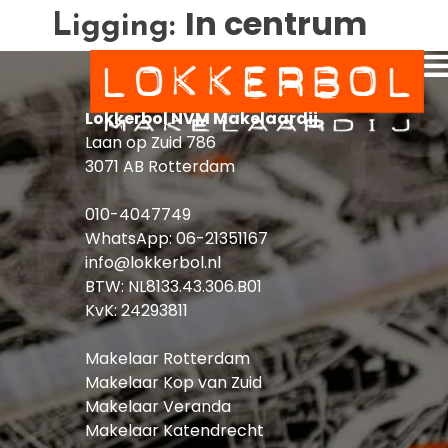
In centrum
Ligging:
Lokkerbol NVM Makelaardij
Laan op Zuid 786
3071 AB Rotterdam
010-4047749
WhatsApp:
06-21351167
info@lokkerbol.nl
BTW: NL8133.43.306.B01
KvK: 24293811
Makelaar Rotterdam
Makelaar Kop van Zuid
Makelaar Veranda
Makelaar Katendrecht