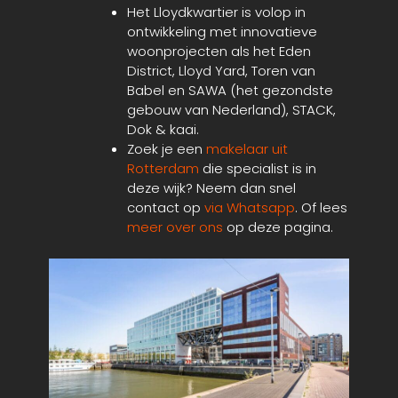
Het Lloydkwartier is volop in
ontwikkeling met innovatieve
woonprojecten als het Eden
District, Lloyd Yard, Toren van
Babel en SAWA (het gezondste
gebouw van Nederland), STACK,
Dok & kaai.
Zoek je een
makelaar uit
Rotterdam
die specialist is in
deze wijk? Neem dan snel
contact op
via Whatsapp
. Of lees
meer over ons
op deze pagina.