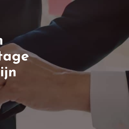
n
tage
ijn