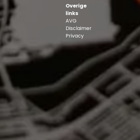
Overige
links
AVG
Disclaimer
Privacy