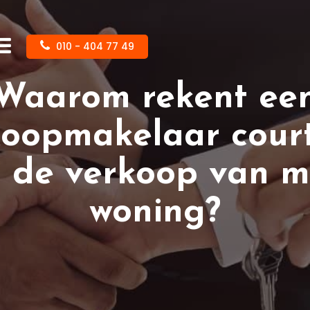
010 - 404 77 49
Waarom rekent ee
koopmakelaar cour
j de verkoop van m
woning?