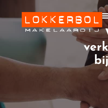
ver
bi