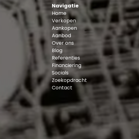
Navigatie
Home
Verkopen
Aankopen
Aanbod
Over ons
Blog
Referenties
Financiering
Socials
Zoekopdracht
Contact