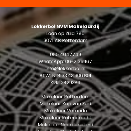
Lokkerbol NVM Makelaardij
Laan op Zuid 786
3071 AB Rotterdam
010-4047749
WhatsApp:
06-21351167
info@lokkerbol.nl
BTW: NL8133.43.306.B01
KvK: 24293811
Makelaar Rotterdam
Makelaar Kop van Zuid
Makelaar Veranda
Makelaar Katendrecht
Makelaar Noordereiland