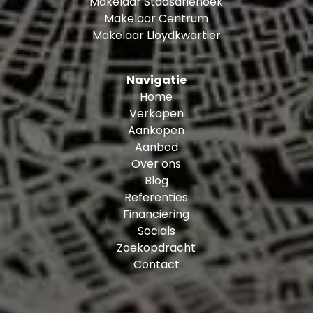
Makelaar Stadsdriehoek
Makelaar Centrum
Makelaar Lloydkwartier
Navigatie
Home
Verkopen
Aankopen
Aanbod
Over ons
Blog
Referenties
Financiering
Socials
Zoekopdracht
Contact