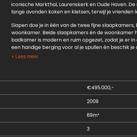
iconische Markthal, Laurenskerk en Oude Haven. De 
lange avonden koken en kletsen, terwijl je vrienden l
Slapen doe je in één van de twee fijne slaapkamers, 
woonkamer. Beide slaapkamers én de woonkamer he
badkamer is modern en ruim opgezet, zodat je er in a
een handige berging voor al je spullen én beschik je o
nodig hebt, op een toplocatie!
+ Lees meer
Wil jij wonen in hartje Rotterdam met alle leuke ho
plan een afspraak met ons in!
€495.000,-
Indeling:
2009
16e verdieping: entree en toilet
Woonkamer met woonkeuken: ± 37 m²
89m²
Woonkeuken, voorzien van diverse inbouwapparatuur 
vaatwasser, combimagnetron, koelkast met vriesv
3
Slaapkamer I: ± 11 m²