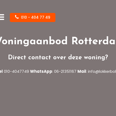
010 - 404 77 49
oningaanbod Rotterd
Direct contact over deze woning?
el
010-4047749
WhatsApp
:
06-21351167
Mail
:
info@lokkerbol