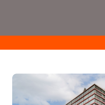
Home
>
Aanbod
>
Scheepmakerspassage 153