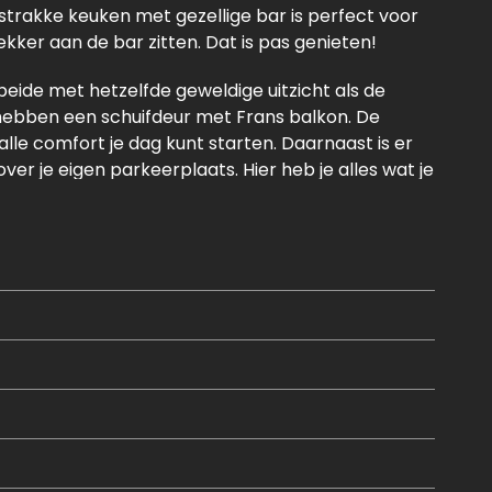
strakke keuken met gezellige bar is perfect voor
ekker aan de bar zitten. Dat is pas genieten!
beide met hetzelfde geweldige uitzicht als de
bben een schuifdeur met Frans balkon. De
lle comfort je dag kunt starten. Daarnaast is er
ver je eigen parkeerplaats. Hier heb je alles wat je
tspots binnen handbereik? Pak dan nu je kans en
t.w. 4-pits inductiekookplaat, afzuigkap,
ak en Quooker