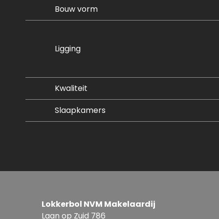
Bouw vorm
Ligging
Kwaliteit
Slaapkamers
Lokkerbol NVM Makelaardij
Laan op Zuid 786